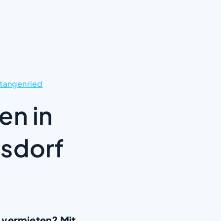
tangenried
en in
rsdorf
 vermieten? Mit