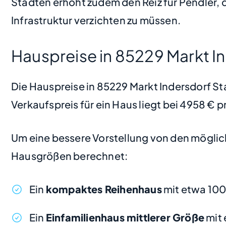
Städten erhöht zudem den Reiz für Pendler, 
Infrastruktur verzichten zu müssen.
Hauspreise in 85229 Markt I
Die Hauspreise in 85229 Markt Indersdorf Sta
Verkaufspreis für ein Haus liegt bei 4958 €
Um eine bessere Vorstellung von den möglic
Hausgrößen berechnet:
Ein
kompaktes Reihenhaus
mit etwa 10
Ein
Einfamilienhaus mittlerer Größe
mit 