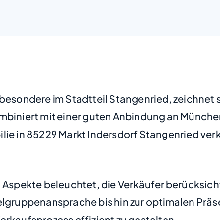
sbesondere im Stadtteil Stangenried, zeichnet 
ombiniert mit einer guten Anbindung an München
lie in 85229 Markt Indersdorf Stangenried ver
 Aspekte beleuchtet, die Verkäufer berücksichti
elgruppenansprache bis hin zur optimalen Präs
erkaufsprozess effizient zu gestalten.