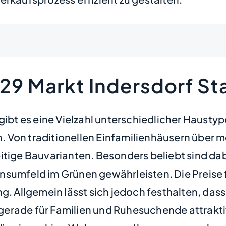
229 Markt Indersdorf S
 gibt es eine Vielzahl unterschiedlicher Hausty
 Von traditionellen Einfamilienhäusern über m
eitige Bauvarianten. Besonders beliebt sind d
nsumfeld im Grünen gewährleisten. Die Preise 
g. Allgemein lässt sich jedoch festhalten, dass
erade für Familien und Ruhesuchende attrakti