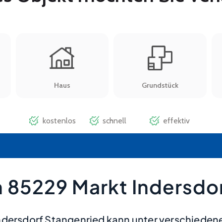
 85229 Markt Indersdo
Indersdorf Stangenried kann unter verschiede