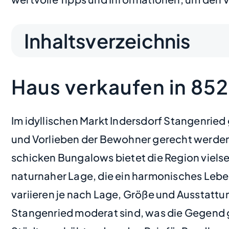
Inhaltsverzeichnis
Haus verkaufen in 85
Im idyllischen Markt Indersdorf Stangenried
und Vorlieben der Bewohner gerecht werden.
schicken Bungalows bietet die Region viels
naturnaher Lage, die ein harmonisches Lebe
variieren je nach Lage, Größe und Ausstattun
Stangenried moderat sind, was die Gegend g