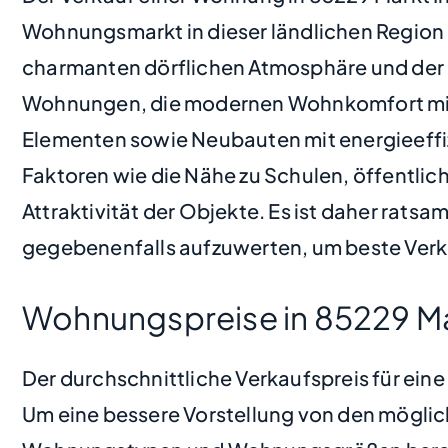
Wohnungsmarkt in dieser ländlichen Region
charmanten dörflichen Atmosphäre und der g
Wohnungen, die modernen Wohnkomfort mit t
Elementen sowie Neubauten mit energieeffiz
Faktoren wie die Nähe zu Schulen, öffentlic
Attraktivität der Objekte. Es ist daher rats
gegebenenfalls aufzuwerten, um beste Verka
Wohnungspreise in 85229 Ma
Der durchschnittliche Verkaufspreis für ein
Um eine bessere Vorstellung von den möglic