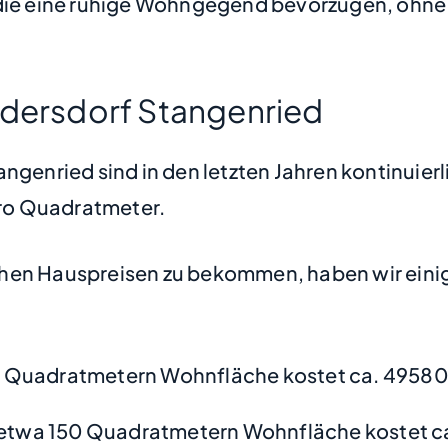
die eine ruhige Wohngegend bevorzugen, ohne a
ndersdorf Stangenried
ngenried sind in den letzten Jahren kontinuier
 pro Quadratmeter.
hen Hauspreisen zu bekommen, haben wir einige
0 Quadratmetern Wohnfläche kostet ca. 49580
etwa 150 Quadratmetern Wohnfläche kostet c