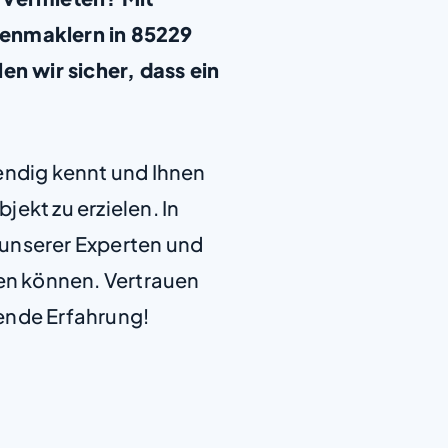
ienmaklern in 85229
en wir sicher, dass ein
+
−
endig kennt und Ihnen
jekt zu erzielen. In
e unserer Experten und
len können. Vertrauen
ende Erfahrung!