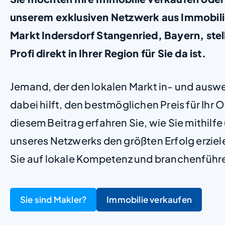
unserem exklusiven Netzwerk aus Immobil
Markt Indersdorf Stangenried, Bayern, stell
Profi direkt in Ihrer Region für Sie da ist.
Jemand, der den lokalen Markt in- und ausw
dabei hilft, den bestmöglichen Preis für Ihr Ob
diesem Beitrag erfahren Sie, wie Sie mithilf
unseres Netzwerks den größten Erfolg erzie
Sie auf lokale Kompetenz und branchenführ
Sie sind Makler?
Immobilie verkaufen