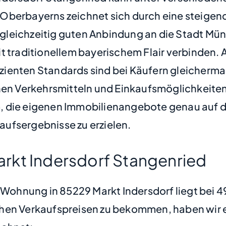
 Oberbayerns zeichnet sich durch eine steigen
leichzeitig guten Anbindung an die Stadt Mün
raditionellem bayerischem Flair verbinden. 
ienten Standards sind bei Käufern gleichermaß
hen Verkehrsmitteln und Einkaufsmöglichkeiten
am, die eigenen Immobilienangebote genau auf di
ufsergebnisse zu erzielen.
rkt Indersdorf Stangenried
e Wohnung in 85229 Markt Indersdorf liegt bei
hen Verkaufspreisen zu bekommen, haben wir ei