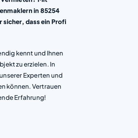
ienmaklern in 85254
sicher, dass ein Profi
+
−
endig kennt und Ihnen
jekt zu erzielen. In
e unserer Experten und
len können. Vertrauen
ende Erfahrung!