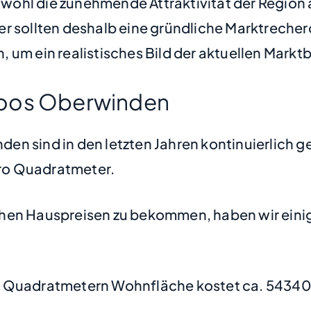
sowohl die zunehmende Attraktivität der Region
er sollten deshalb eine gründliche Marktrech
 um ein realistisches Bild der aktuellen Markt
moos Oberwinden
n sind in den letzten Jahren kontinuierlich g
 pro Quadratmeter.
hen Hauspreisen zu bekommen, haben wir einige
0 Quadratmetern Wohnfläche kostet ca. 54340