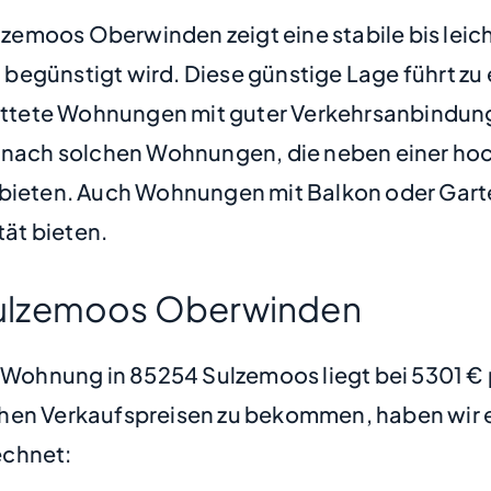
emoos Oberwinden zeigt eine stabile bis leic
begünstigt wird. Diese günstige Lage führt zu
tete Wohnungen mit guter Verkehrsanbindung 
he nach solchen Wohnungen, die neben einer h
ten. Auch Wohnungen mit Balkon oder Gartenan
ät bieten.
Sulzemoos Oberwinden
ne Wohnung in 85254 Sulzemoos liegt bei 5301 
hen Verkaufspreisen zu bekommen, haben wir ei
chnet: