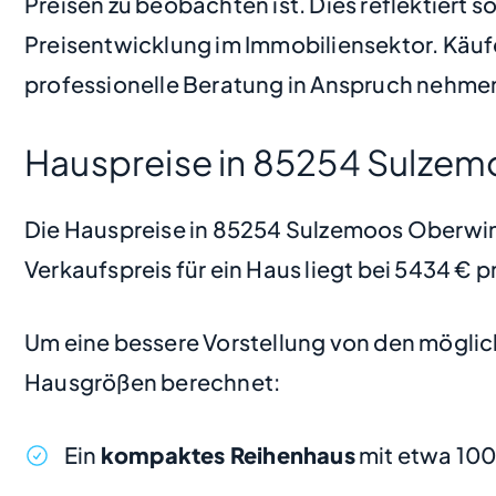
Preisen zu beobachten ist. Dies reflektiert 
Preisentwicklung im Immobiliensektor. Käuf
professionelle Beratung in Anspruch nehmen,
Hauspreise in 85254 Sulze
Die Hauspreise in 85254 Sulzemoos Oberwinde
Verkaufspreis für ein Haus liegt bei 5434 €
Um eine bessere Vorstellung von den möglic
Hausgrößen berechnet:
Ein
kompaktes Reihenhaus
mit etwa 10