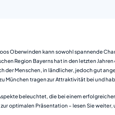
emoos Oberwinden kann sowohl spannende Chan
lischen Region Bayerns hat in den letzten Jahr
 der Menschen, in ländlicher, jedoch gut a
u München tragen zur Attraktivität bei und ha
 Aspekte beleuchtet, die bei einem erfolgreich
zur optimalen Präsentation – lesen Sie weiter,