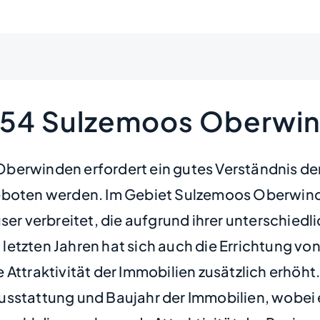
5254 Sulzemoos Oberwi
Oberwinden erfordert ein gutes Verständnis d
eboten werden. Im Gebiet Sulzemoos Oberwinde
r verbreitet, die aufgrund ihrer unterschiedl
etzten Jahren hat sich auch die Errichtung vo
Attraktivität der Immobilien zusätzlich erhöht.
usstattung und Baujahr der Immobilien, wobei e