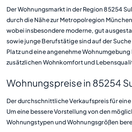
Der Wohnungsmarkt in der Region 85254 Sulz
durch die Nähe zur Metropolregion München 
wobei insbesondere moderne, gut ausgestat
sowie junge Berufstätige sind auf der Suc
Platz und eine angenehme Wohnumgebung bie
zusätzlichen Wohnkomfort und Lebensqualit
Wohnungspreise in 85254 
Der durchschnittliche Verkaufspreis für ei
Um eine bessere Vorstellung von den möglic
Wohnungstypen und Wohnungsgrößen bere