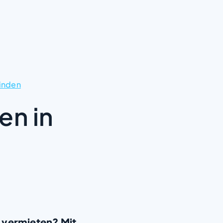
inden
en in
 vermieten? Mit