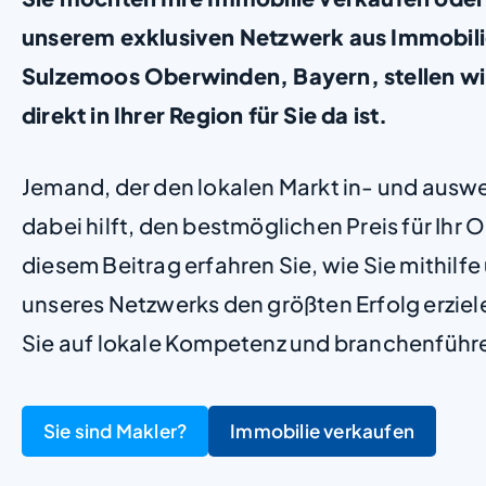
unserem exklusiven Netzwerk aus Immobil
Sulzemoos Oberwinden, Bayern, stellen wir 
direkt in Ihrer Region für Sie da ist.
Jemand, der den lokalen Markt in- und ausw
dabei hilft, den bestmöglichen Preis für Ihr Ob
diesem Beitrag erfahren Sie, wie Sie mithilf
unseres Netzwerks den größten Erfolg erzie
Sie auf lokale Kompetenz und branchenführ
Sie sind Makler?
Immobilie verkaufen