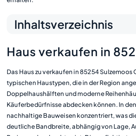
Inhaltsverzeichnis
Haus verkaufen in 8
Das Haus zu verkaufen in 85254 Sulzemoos 
typischen Haustypen, die in der Region ang
Doppelhaushälften und moderne Reihenhäuse
Käuferbedürfnisse abdecken können. In den l
nachhaltige Bauweisen konzentriert, was die 
deutliche Bandbreite, abhängig von Lage, A