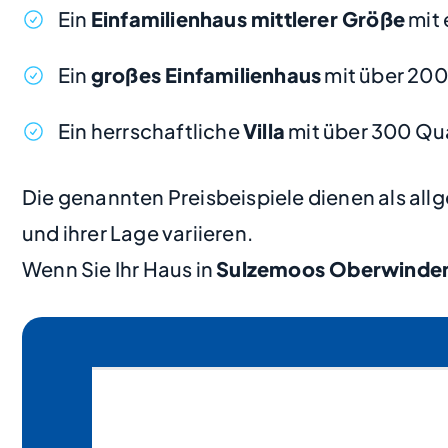
Ein
Einfamilienhaus mittlerer Größe
mit 
Ein
großes Einfamilienhaus
mit über 20
Ein herrschaftliche
Villa
mit über 300 Qu
Die genannten Preisbeispiele dienen als al
und ihrer Lage variieren.
Wenn Sie Ihr Haus in
Sulzemoos Oberwinde