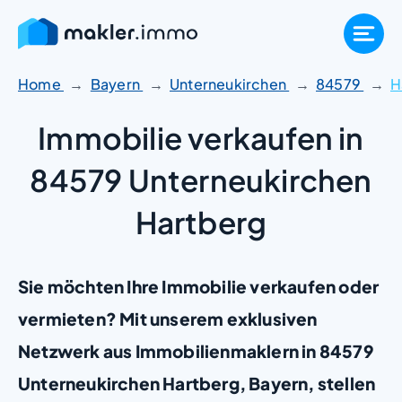
Zum
Inhalt
springen
Home
Bayern
Unterneukirchen
84579
H
Immobilie verkaufen in
84579 Unterneukirchen
Hartberg
Sie möchten Ihre Immobilie verkaufen oder
vermieten? Mit unserem exklusiven
Netzwerk aus Immobilienmaklern in 84579
Unterneukirchen Hartberg, Bayern, stellen