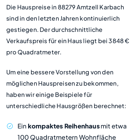
Die Hauspreise in 88279 Amtzell Karbach
sind in den letzten Jahren kontinuierlich
gestiegen. Der durchschnittliche
Verkaufspreis für ein Haus liegt bei 3848 €
pro Quadratmeter.
Um eine bessere Vorstellung von den
möglichen Hauspreisen zu bekommen,
haben wir einige Beispiele für
unterschiedliche Hausgrößen berechnet:
Ein
kompaktes Reihenhaus
mit etwa
100 Quadratmetern Wohnfläche