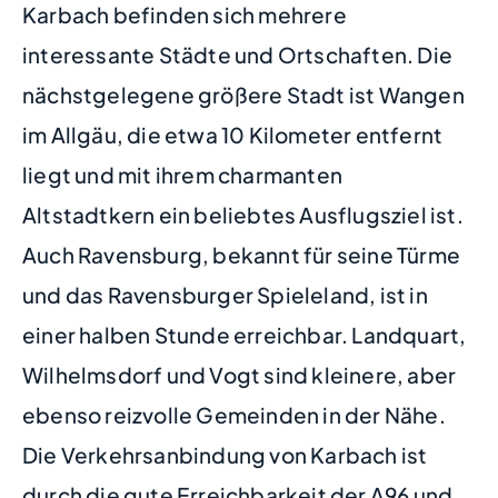
Karbach befinden sich mehrere
interessante Städte und Ortschaften. Die
nächstgelegene größere Stadt ist Wangen
im Allgäu, die etwa 10 Kilometer entfernt
liegt und mit ihrem charmanten
Altstadtkern ein beliebtes Ausflugsziel ist.
Auch Ravensburg, bekannt für seine Türme
und das Ravensburger Spieleland, ist in
einer halben Stunde erreichbar. Landquart,
Wilhelmsdorf und Vogt sind kleinere, aber
ebenso reizvolle Gemeinden in der Nähe.
Die Verkehrsanbindung von Karbach ist
durch die gute Erreichbarkeit der A96 und