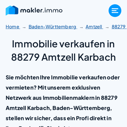
Zum
Inhalt
springen
Home
Baden-Württemberg
Amtzell
88279
Immobilie verkaufen in
88279 Amtzell Karbach
Sie möchten Ihre Immobilie verkaufen oder
vermieten? Mit unserem exklusiven
Netzwerk aus Immobilienmaklern in 88279
Amtzell Karbach, Baden-Württemberg,
stellen wir sicher, dass ein Profi direkt in