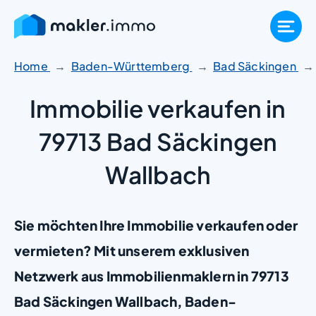
Zum
Inhalt
springen
Home
Baden-Württemberg
Bad Säckingen
Immobilie verkaufen in
79713 Bad Säckingen
Wallbach
Sie möchten Ihre Immobilie verkaufen oder
vermieten? Mit unserem exklusiven
Netzwerk aus Immobilienmaklern in 79713
Bad Säckingen Wallbach, Baden-