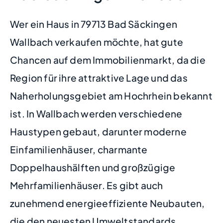
Wer ein Haus in 79713 Bad Säckingen
Wallbach verkaufen möchte, hat gute
Chancen auf dem Immobilienmarkt, da die
Region für ihre attraktive Lage und das
Naherholungsgebiet am Hochrhein bekannt
ist. In Wallbach werden verschiedene
Haustypen gebaut, darunter moderne
Einfamilienhäuser, charmante
Doppelhaushälften und großzügige
Mehrfamilienhäuser. Es gibt auch
zunehmend energieeffiziente Neubauten,
die den neuesten Umweltstandards