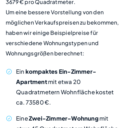
3679 € pro Quadratmeter.
Um eine bessere Vorstellung von den
möglichen Verkaufspreisen zu bekommen,
haben wir einige Beispielpreise für
verschiedene Wohnungstypen und
Wohnungsgrößen berechnet:
Ein
kompaktes Ein-Zimmer-
Apartment
mit etwa 20
Quadratmetern Wohnfläche kostet
ca. 73580 €.
Eine
Zwei-Zimmer-Wohnung
mit