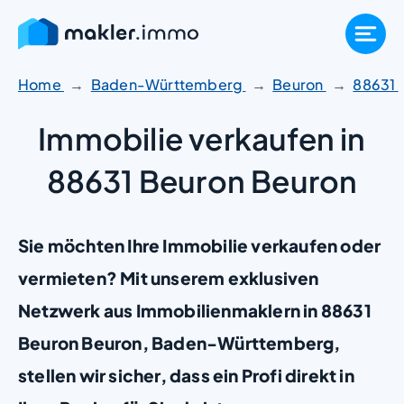
Zum
Inhalt
springen
Home
Baden-Württemberg
Beuron
88631
Immobilie verkaufen in
88631 Beuron Beuron
Sie möchten Ihre Immobilie verkaufen oder
vermieten? Mit unserem exklusiven
Netzwerk aus Immobilienmaklern in 88631
Beuron Beuron, Baden-Württemberg,
stellen wir sicher, dass ein Profi direkt in