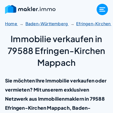
Zum
Inhalt
springen
Home
Baden-Württemberg
Efringen-Kirchen
Immobilie verkaufen in
79588 Efringen-Kirchen
Mappach
Sie möchten Ihre Immobilie verkaufen oder
vermieten? Mit unserem exklusiven
Netzwerk aus Immobilienmaklern in 79588
Efringen-Kirchen Mappach, Baden-