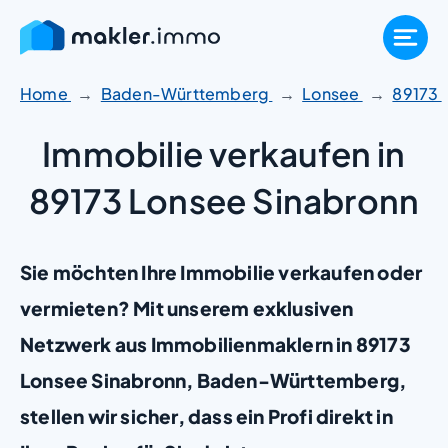
Zum
Inhalt
springen
Home
Baden-Württemberg
Lonsee
89173
Immobilie verkaufen in
89173 Lonsee Sinabronn
Sie möchten Ihre Immobilie verkaufen oder
vermieten? Mit unserem exklusiven
Netzwerk aus Immobilienmaklern in 89173
Lonsee Sinabronn, Baden-Württemberg,
stellen wir sicher, dass ein Profi direkt in