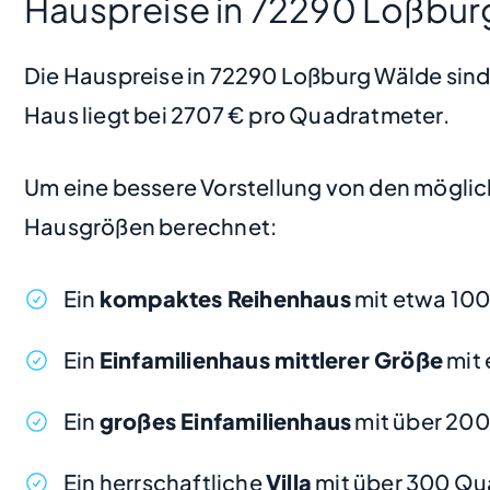
Hauspreise in 72290 Loßbur
Die Hauspreise in 72290 Loßburg Wälde sind i
Haus liegt bei 2707 € pro Quadratmeter.
Um eine bessere Vorstellung von den möglic
Hausgrößen berechnet:
Ein
kompaktes Reihenhaus
mit etwa 100
Ein
Einfamilienhaus mittlerer Größe
mit 
Ein
großes Einfamilienhaus
mit über 200
Ein herrschaftliche
Villa
mit über 300 Qu