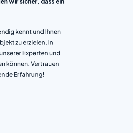
 wir sicher, dass ein
+
endig kennt und Ihnen
−
jekt zu erzielen. In
e unserer Experten und
len können. Vertrauen
ende Erfahrung!