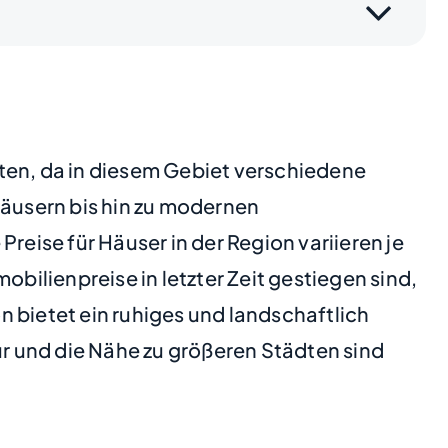
ten, da in diesem Gebiet verschiedene
Häusern bis hin zu modernen
reise für Häuser in der Region variieren je
bilienpreise in letzter Zeit gestiegen sind,
 bietet ein ruhiges und landschaftlich
ur und die Nähe zu größeren Städten sind