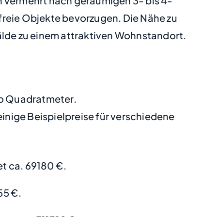
n vermehrt nach geräumigen 3- bis 4-
reie Objekte bevorzugen. Die Nähe zu
lde zu einem attraktiven Wohnstandort.
ro Quadratmeter.
nige Beispielpreise für verschiedene
t ca. 69180 €.
55 €.