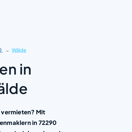
0
Wälde
en in
älde
 vermieten? Mit
ienmaklern in 72290