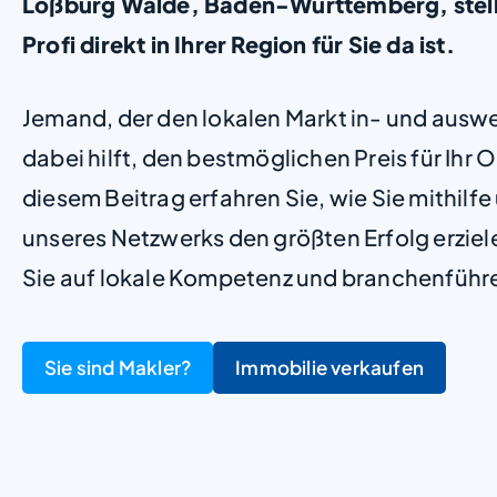
Loßburg Wälde, Baden-Württemberg, stellen
Profi direkt in Ihrer Region für Sie da ist.
Jemand, der den lokalen Markt in- und ausw
dabei hilft, den bestmöglichen Preis für Ihr Ob
diesem Beitrag erfahren Sie, wie Sie mithilf
unseres Netzwerks den größten Erfolg erzie
Sie auf lokale Kompetenz und branchenführ
Sie sind Makler?
Immobilie verkaufen