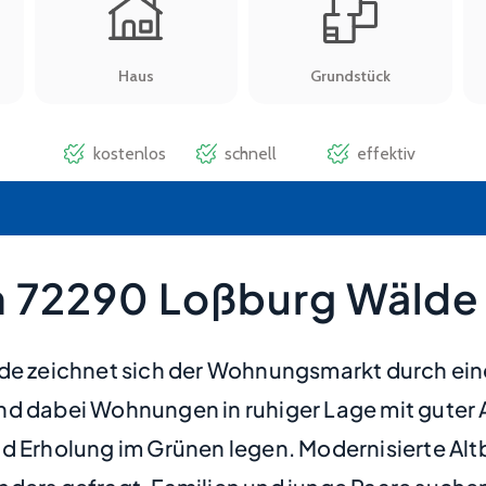
n 72290 Loßburg Wälde
lde zeichnet sich der Wohnungsmarkt durch ei
nd dabei Wohnungen in ruhiger Lage mit guter 
nd Erholung im Grünen legen. Modernisierte A