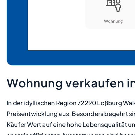
Wohnung verkaufen i
In der idyllischen Region 72290 Loßburg Wä
Preisentwicklung aus. Besonders begehrt si
Käufer Wert auf eine hohe Lebensqualität u