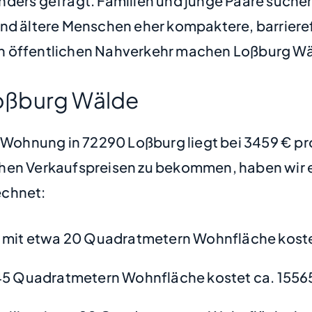
nders gefragt. Familien und junge Paare suche
 ältere Menschen eher kompaktere, barrieref
n öffentlichen Nahverkehr machen Loßburg Wä
oßburg Wälde
ne Wohnung in 72290 Loßburg liegt bei 3459 € p
hen Verkaufspreisen zu bekommen, haben wir ei
chnet:
mit etwa 20 Quadratmetern Wohnfläche koste
45 Quadratmetern Wohnfläche kostet ca. 1556