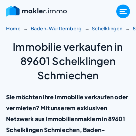
Zum
Inhalt
springen
Home
Baden-Württemberg
Schelklingen
8
Immobilie verkaufen in
89601 Schelklingen
Schmiechen
Sie möchten Ihre Immobilie verkaufen oder
vermieten? Mit unserem exklusiven
Netzwerk aus Immobilienmaklern in 89601
Schelklingen Schmiechen, Baden-