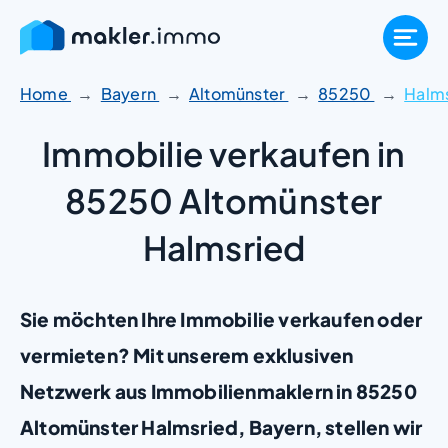
Zum
Inhalt
springen
Home
Bayern
Altomünster
85250
Halm
Immobilie verkaufen in
85250 Altomünster
Halmsried
Sie möchten Ihre Immobilie verkaufen oder
vermieten? Mit unserem exklusiven
Netzwerk aus Immobilienmaklern in 85250
Altomünster Halmsried, Bayern, stellen wir