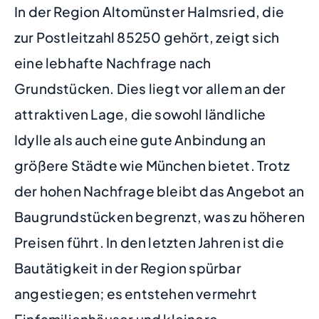
In der Region Altomünster Halmsried, die
zur Postleitzahl 85250 gehört, zeigt sich
eine lebhafte Nachfrage nach
Grundstücken. Dies liegt vor allem an der
attraktiven Lage, die sowohl ländliche
Idylle als auch eine gute Anbindung an
größere Städte wie München bietet. Trotz
der hohen Nachfrage bleibt das Angebot an
Baugrundstücken begrenzt, was zu höheren
Preisen führt. In den letzten Jahren ist die
Bautätigkeit in der Region spürbar
angestiegen; es entstehen vermehrt
Einfamilienhäuser und kleinere