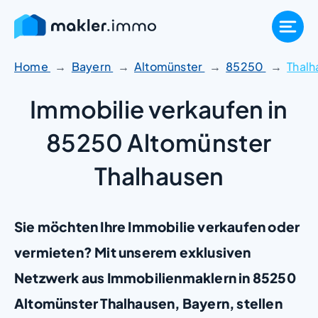
Zum
Inhalt
springen
Home
Bayern
Altomünster
85250
Thalh
Immobilie verkaufen in
85250 Altomünster
Thalhausen
Sie möchten Ihre Immobilie verkaufen oder
vermieten? Mit unserem exklusiven
Netzwerk aus Immobilienmaklern in 85250
Altomünster Thalhausen, Bayern, stellen