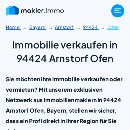
Zum
Inhalt
springen
Home
Bayern
Arnstorf
94424
Ofen
Immobilie verkaufen in
94424 Arnstorf Ofen
Sie möchten Ihre Immobilie verkaufen oder
vermieten? Mit unserem exklusiven
Netzwerk aus Immobilienmaklern in 94424
Arnstorf Ofen, Bayern, stellen wir sicher,
dass ein Profi direkt in Ihrer Region für Sie