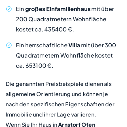
Ein
großes Einfamilienhaus
mit über
200 Quadratmetern Wohnfläche
kostet ca. 435400 €.
Ein herrschaftliche
Villa
mit über 300
Quadratmetern Wohnfläche kostet
ca. 653100 €.
Die genannten Preisbeispiele dienen als
allgemeine Orientierung und können je
nach den spezifischen Eigenschaften der
Immobilie und ihrer Lage variieren.
Wenn Sie Ihr Haus in
Arnstorf Ofen