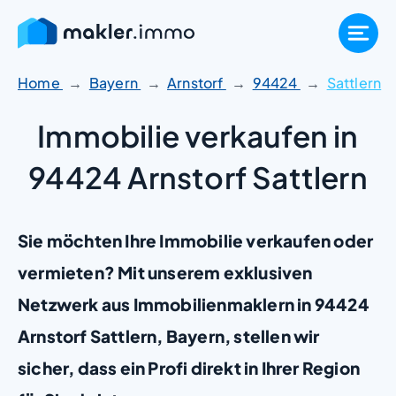
Zum
Inhalt
springen
Home
Bayern
Arnstorf
94424
Sattlern
Immobilie verkaufen in
94424 Arnstorf Sattlern
Sie möchten Ihre Immobilie verkaufen oder
vermieten? Mit unserem exklusiven
Netzwerk aus Immobilienmaklern in 94424
Arnstorf Sattlern, Bayern, stellen wir
sicher, dass ein Profi direkt in Ihrer Region