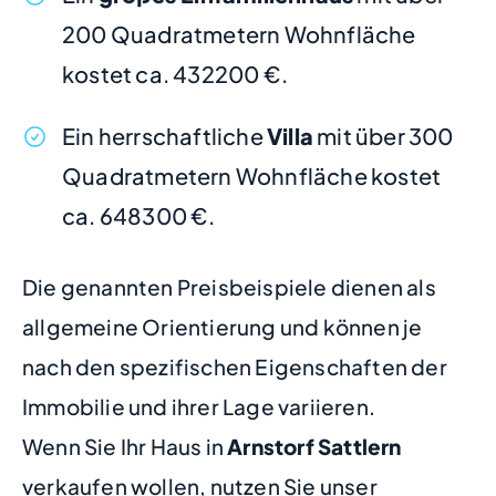
200 Quadratmetern Wohnfläche
kostet ca. 432200 €.
Ein herrschaftliche
Villa
mit über 300
Quadratmetern Wohnfläche kostet
ca. 648300 €.
Die genannten Preisbeispiele dienen als
allgemeine Orientierung und können je
nach den spezifischen Eigenschaften der
Immobilie und ihrer Lage variieren.
Wenn Sie Ihr Haus in
Arnstorf Sattlern
verkaufen wollen, nutzen Sie unser