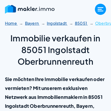
Zum
Inhalt
springen
Home
Bayern
Ingolstadt
85051
Oberbr
Immobilie verkaufen in
85051 Ingolstadt
Oberbrunnenreuth
Sie möchten Ihre Immobilie verkaufen oder
vermieten? Mit unserem exklusiven
Netzwerk aus Immobilienmaklern in 85051
Ingolstadt Oberbrunnenreuth, Bayern,