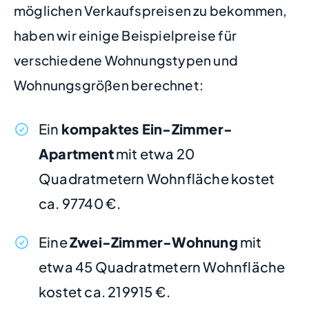
möglichen Verkaufspreisen zu bekommen,
haben wir einige Beispielpreise für
verschiedene Wohnungstypen und
Wohnungsgrößen berechnet:
Ein
kompaktes Ein-Zimmer-
Apartment
mit etwa 20
Quadratmetern Wohnfläche kostet
ca. 97740 €.
Eine
Zwei-Zimmer-Wohnung
mit
etwa 45 Quadratmetern Wohnfläche
kostet ca. 219915 €.