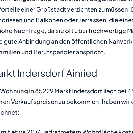
Vorteile einer Großstadt verzichten zu müssen
issen und Balkonen oder Terrassen, die einen
ohe Nachfrage, da sie oft über hochwertige M
 die gute Anbindung an den öffentlichen Nahver
milien und Berufspendler anspricht.
kt Indersdorf Ainried
e Wohnung in 85229 Markt Indersdorf liegt bei
hen Verkaufspreisen zu bekommen, haben wir ei
chnet:
mit etwa 20 Quadratmetern Wohnfläche koste