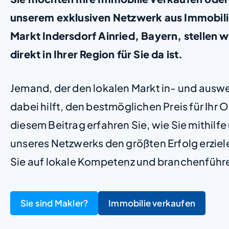
unserem exklusiven Netzwerk aus Immobil
Markt Indersdorf Ainried, Bayern, stellen wi
direkt in Ihrer Region für Sie da ist.
Jemand, der den lokalen Markt in- und ausw
dabei hilft, den bestmöglichen Preis für Ihr Ob
diesem Beitrag erfahren Sie, wie Sie mithilf
unseres Netzwerks den größten Erfolg erzie
Sie auf lokale Kompetenz und branchenführ
Sie sind Makler?
Immobilie verkaufen