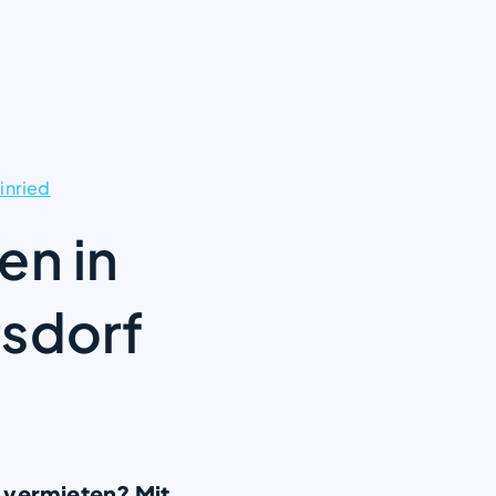
inried
en in
rsdorf
 vermieten? Mit