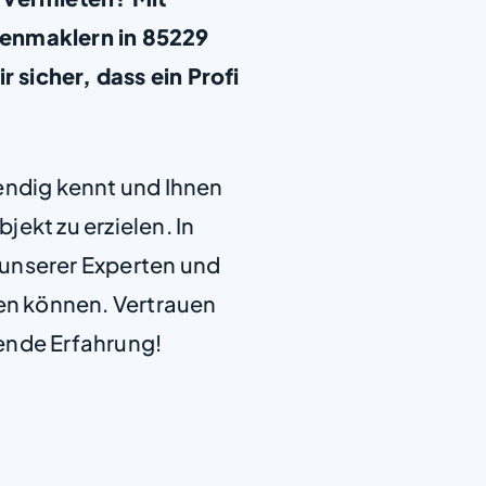
ienmaklern in 85229
r sicher, dass ein Profi
+
−
endig kennt und Ihnen
jekt zu erzielen. In
e unserer Experten und
len können. Vertrauen
ende Erfahrung!