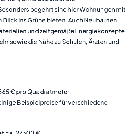
. Besonders begehrt sind hier Wohnungen mit
 Blick ins Grüne bieten. Auch Neubauten
aterialien und zeitgemäße Energiekonzepte
kehr sowie die Nähe zu Schulen, Ärzten und
 4865 € pro Quadratmeter.
nige Beispielpreise für verschiedene
t ca. 97300 €.