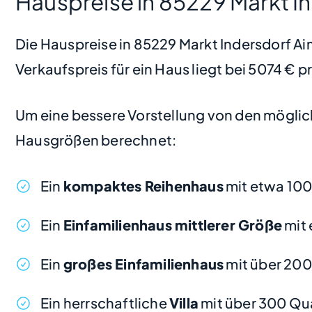
Hauspreise in 85229 Markt In
Die Hauspreise in 85229 Markt Indersdorf Ain
Verkaufspreis für ein Haus liegt bei 5074 € 
Um eine bessere Vorstellung von den möglic
Hausgrößen berechnet:
Ein
kompaktes Reihenhaus
mit etwa 100
Ein
Einfamilienhaus mittlerer Größe
mit 
Ein
großes Einfamilienhaus
mit über 200
Ein herrschaftliche
Villa
mit über 300 Qu