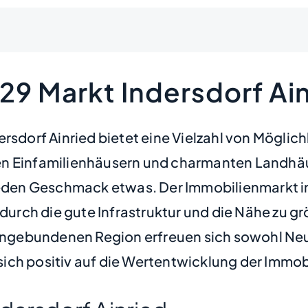
29 Markt Indersdorf Ai
rsdorf Ainried bietet eine Vielzahl von Möglich
en Einfamilienhäusern und charmanten Landhäu
jeden Geschmack etwas. Der Immobilienmarkt in 
e durch die gute Infrastruktur und die Nähe zu
t angebundenen Region erfreuen sich sowohl N
ich positiv auf die Wertentwicklung der Immobi