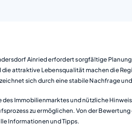
ndersdorf Ainried erfordert sorgfältige Planun
 die attraktive Lebensqualität machen die Regi
zeichnet sich durch eine stabile Nachfrage und
e des Immobilienmarktes und nützliche Hinweise
fsprozess zu ermöglichen. Von der Bewertung d
lle Informationen und Tipps.