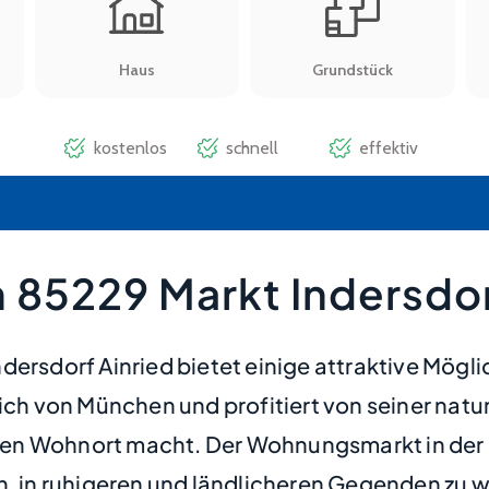
 85229 Markt Indersdor
dersdorf Ainried bietet einige attraktive Mögl
tlich von München und profitiert von seiner n
en Wohnort macht. Der Wohnungsmarkt in der 
in ruhigeren und ländlicheren Gegenden zu w