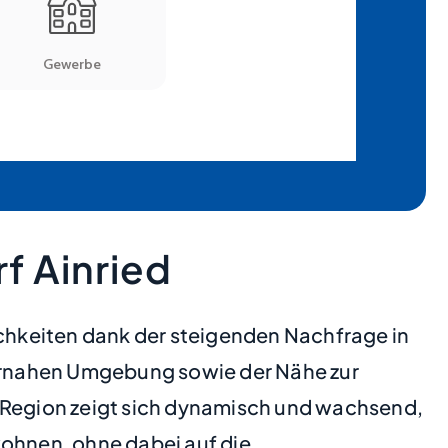
f Ainried
ichkeiten dank der steigenden Nachfrage in
aturnahen Umgebung sowie der Nähe zur
Region zeigt sich dynamisch und wachsend,
ohnen, ohne dabei auf die