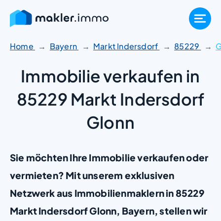
Zum
Inhalt
springen
Home
Bayern
Markt Indersdorf
85229
G
Immobilie verkaufen in
85229 Markt Indersdorf
Glonn
Sie möchten Ihre Immobilie verkaufen oder
vermieten? Mit unserem exklusiven
Netzwerk aus Immobilienmaklern in 85229
Markt Indersdorf Glonn, Bayern, stellen wir