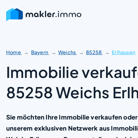
Zum
Inhalt
springen
Home
Bayern
Weichs
85258
Erlhausen
Immobilie verkauf
85258 Weichs Erl
Sie möchten Ihre Immobilie verkaufen oder
unserem exklusiven Netzwerk aus Immobil