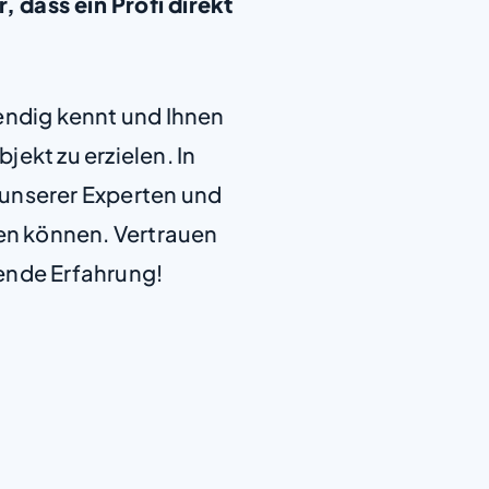
, dass ein Profi direkt
+
endig kennt und Ihnen
−
jekt zu erzielen. In
e unserer Experten und
len können. Vertrauen
ende Erfahrung!