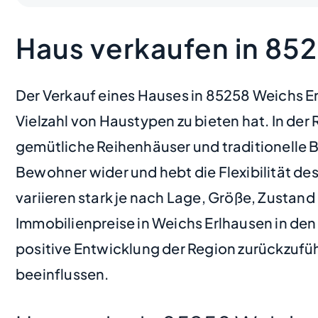
Haus verkaufen in 85
Der Verkauf eines Hauses in 85258 Weichs Er
Vielzahl von Haustypen zu bieten hat. In d
gemütliche Reihenhäuser und traditionelle B
Bewohner wider und hebt die Flexibilität de
variieren stark je nach Lage, Größe, Zustan
Immobilienpreise in Weichs Erlhausen in den 
positive Entwicklung der Region zurückzuführ
beeinflussen.