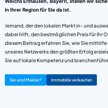
Weichs Erlhausen, Bayern, stellen wir sicher
in Ihrer Region für Sie da ist.
Jemand, der den lokalen Markt in- und ausw
dabei hilft, den bestmöglichen Preis für Ihr Ob
diesem Beitrag erfahren Sie, wie Sie mithilf
unseres Netzwerks den größten Erfolg erzie
Sie auf lokale Kompetenz und branchenführ
Sie sind Makler?
Immobilie verkaufen