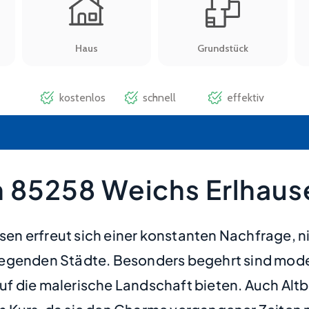
 85258 Weichs Erlhaus
 erfreut sich einer konstanten Nachfrage, nic
iegenden Städte. Besonders begehrt sind mod
k auf die malerische Landschaft bieten. Auch A