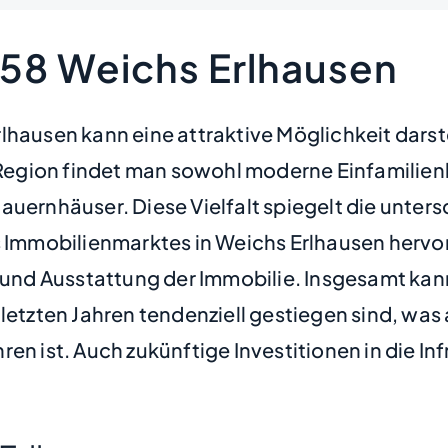
258 Weichs Erlhausen
lhausen kann eine attraktive Möglichkeit dars
er Region findet man sowohl moderne Einfamili
auernhäuser. Diese Vielfalt spiegelt die unter
s Immobilienmarktes in Weichs Erlhausen hervor.
d und Ausstattung der Immobilie. Insgesamt kan
letzten Jahren tendenziell gestiegen sind, was
en ist. Auch zukünftige Investitionen in die In