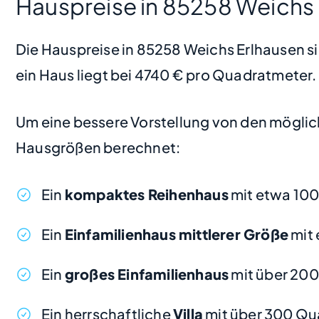
Hauspreise in 85258 Weichs
Die Hauspreise in 85258 Weichs Erlhausen sin
ein Haus liegt bei 4740 € pro Quadratmeter.
Um eine bessere Vorstellung von den möglic
Hausgrößen berechnet:
Ein
kompaktes Reihenhaus
mit etwa 100
Ein
Einfamilienhaus mittlerer Größe
mit 
Ein
großes Einfamilienhaus
mit über 20
Ein herrschaftliche
Villa
mit über 300 Qu