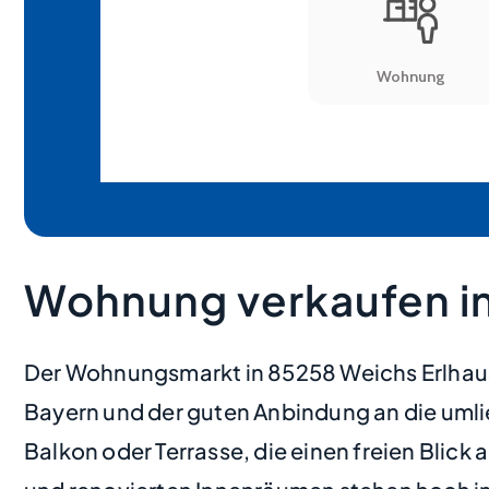
Wohnung verkaufen in
Der Wohnungsmarkt in 85258 Weichs Erlhausen
Bayern und der guten Anbindung an die uml
Balkon oder Terrasse, die einen freien Blic