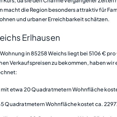
m Kurs, da sie den Charme vergangener Zeite
n macht die Region besonders attraktiv für Fam
nen und urbaner Erreichbarkeit schätzen.
eichs Erlhausen
e Wohnung in 85258 Weichs liegt bei 5106 € pr
hen Verkaufspreisen zu bekommen, haben wir ei
chnet:
mit etwa 20 Quadratmetern Wohnfläche koste
45 Quadratmetern Wohnfläche kostet ca. 2297