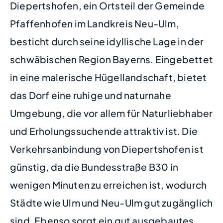
Diepertshofen, ein Ortsteil der Gemeinde
Pfaffenhofen im Landkreis Neu-Ulm,
besticht durch seine idyllische Lage in der
schwäbischen Region Bayerns. Eingebettet
in eine malerische Hügellandschaft, bietet
das Dorf eine ruhige und naturnahe
Umgebung, die vor allem für Naturliebhaber
und Erholungssuchende attraktiv ist. Die
Verkehrsanbindung von Diepertshofen ist
günstig, da die Bundesstraße B30 in
wenigen Minuten zu erreichen ist, wodurch
Städte wie Ulm und Neu-Ulm gut zugänglich
sind. Ebenso sorgt ein gut ausgebautes