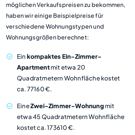
möglichen Verkaufspreisen zu bekommen,
haben wir einige Beispielpreise für
verschiedene Wohnungstypen und
Wohnungsgrößen berechnet:
Ein
kompaktes Ein-Zimmer-
Apartment
mit etwa 20
Quadratmetern Wohnfläche kostet
ca. 77160 €.
Eine
Zwei-Zimmer-Wohnung
mit
etwa 45 Quadratmetern Wohnfläche
kostet ca. 173610 €.