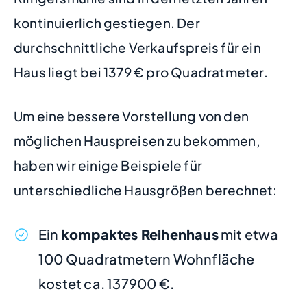
kontinuierlich gestiegen. Der
durchschnittliche Verkaufspreis für ein
Haus liegt bei 1379 € pro Quadratmeter.
Um eine bessere Vorstellung von den
möglichen Hauspreisen zu bekommen,
haben wir einige Beispiele für
unterschiedliche Hausgrößen berechnet:
Ein
kompaktes Reihenhaus
mit etwa
100 Quadratmetern Wohnfläche
kostet ca. 137900 €.