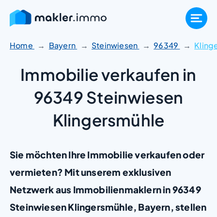
Zum
Inhalt
springen
Home
Bayern
Steinwiesen
96349
Kling
Immobilie verkaufen in
96349 Steinwiesen
Klingersmühle
Sie möchten Ihre Immobilie verkaufen oder
vermieten? Mit unserem exklusiven
Netzwerk aus Immobilienmaklern in 96349
Steinwiesen Klingersmühle, Bayern, stellen