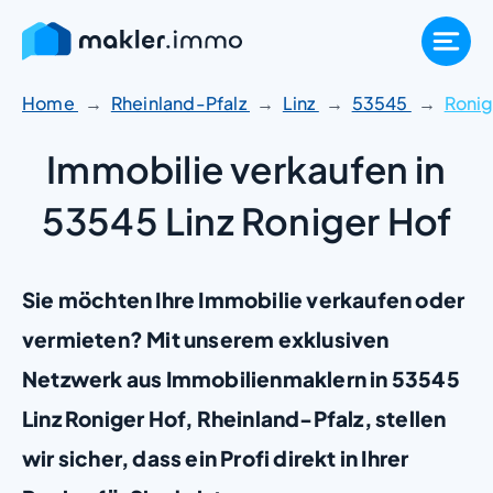
Zum
Inhalt
springen
Home
Rheinland-Pfalz
Linz
53545
Ronig
Immobilie verkaufen in
53545 Linz Roniger Hof
Sie möchten Ihre Immobilie verkaufen oder
vermieten? Mit unserem exklusiven
Netzwerk aus Immobilienmaklern in 53545
Linz Roniger Hof, Rheinland-Pfalz, stellen
wir sicher, dass ein Profi direkt in Ihrer