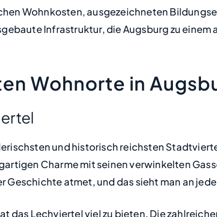
glichen Wohnkosten, ausgezeichneten Bildungs
ebaute Infrastruktur, die Augsburg zu einem at
sten Wohnorte in Augsb
iertel
lerischsten und historisch reichsten Stadtvierte
zigartigen Charme mit seinen verwinkelten Gasse
er Geschichte atmet, und das sieht man an jede
 hat das Lechviertel viel zu bieten. Die zahlrei