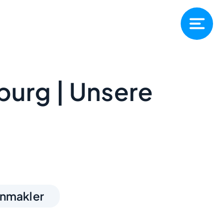
burg | Unsere
enmakler