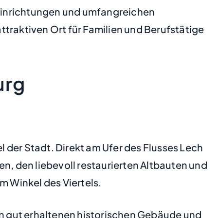
einrichtungen und umfangreichen
traktiven Ort für Familien und Berufstätige
urg
l der Stadt. Direkt am Ufer des Flusses Lech
n, den liebevoll restaurierten Altbauten und
m Winkel des Viertels.
chen gut erhaltenen historischen Gebäude und