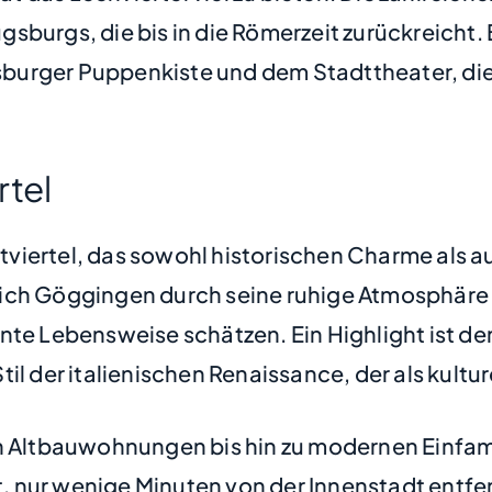
sburgs, die bis in die Römerzeit zurückreicht
burger Puppenkiste und dem Stadttheater, die
rtel
dtviertel, das sowohl historischen Charme al
ich Göggingen durch seine ruhige Atmosphäre u
nte Lebensweise schätzen. Ein Highlight ist de
il der italienischen Renaissance, der als kultur
on Altbauwohnungen bis hin zu modernen Einfa
 nur wenige Minuten von der Innenstadt entfer