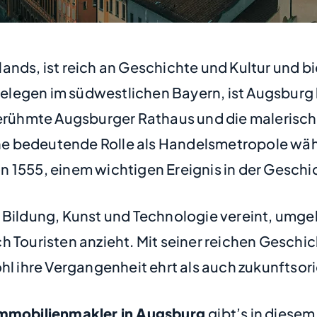
lands, ist reich an Geschichte und Kultur und b
legen im südwestlichen Bayern, ist Augsburg 
 berühmte Augsburger Rathaus und die malerisch
eine bedeutende Rolle als Handelsmetropole wä
 1555, einem wichtigen Ereignis in der Geschich
 Bildung, Kunst und Technologie vereint, umgeb
h Touristen anzieht. Mit seiner reichen Geschi
hl ihre Vergangenheit ehrt als auch zukunftsorie
Immobilienmakler in Augsburg
gibt’s in diesem 