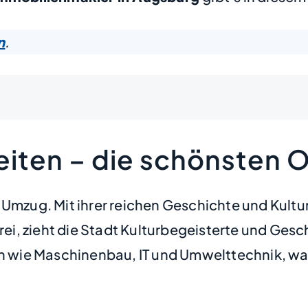
n
.
iten – die schönsten O
n Umzug. Mit ihrer reichen Geschichte und Kul
i, zieht die Stadt Kulturbegeisterte und Gesc
en wie Maschinenbau, IT und Umwelttechnik, was