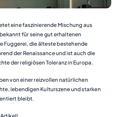
ietet eine faszinierende Mischung aus
bekannt für seine gut erhaltenen
e Fuggerei, die älteste bestehende
hrend der Renaissance und ist auch die
te der religiösen Toleranz in Europa.
en von einer reizvollen natürlichen
chte, lebendigen Kulturszene und starken
ntiert bleibt.
Artikel!