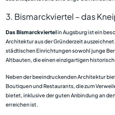
3. Bismarckviertel – das Knei
Das Bismarckviertel
in Augsburg ist ein bes
Architektur aus der Gründerzeit auszeichnet
städtischen Einrichtungen sowohl junge Beru
Altbauten, die einen einzigartigen historis
Neben der beeindruckenden Architektur biete
Boutiquen und Restaurants, die zum Verweil
bietet, inklusive der guten Anbindung an de
erreichen ist.