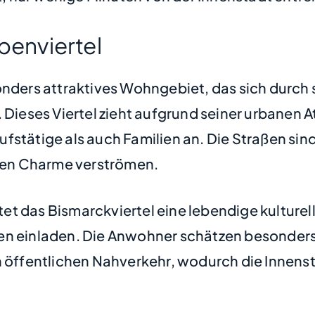
penviertel
onders attraktives Wohngebiet, das sich durch
. Dieses Viertel zieht aufgrund seiner urbanen
fstätige als auch Familien an. Die Straßen sin
chen Charme verströmen.
t das Bismarckviertel eine lebendige kulturelle
en einladen. Die Anwohner schätzen besonders d
n öffentlichen Nahverkehr, wodurch die Innens