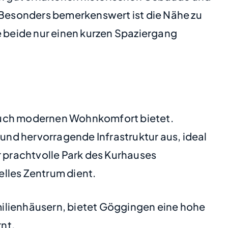
. Besonders bemerkenswert ist die Nähe zu
 beide nur einen kurzen Spaziergang
s auch modernen Wohnkomfort bietet.
nd hervorragende Infrastruktur aus, ideal
r prachtvolle Park des Kurhauses
elles Zentrum dient.
milienhäusern, bietet Göggingen eine hohe
nt.