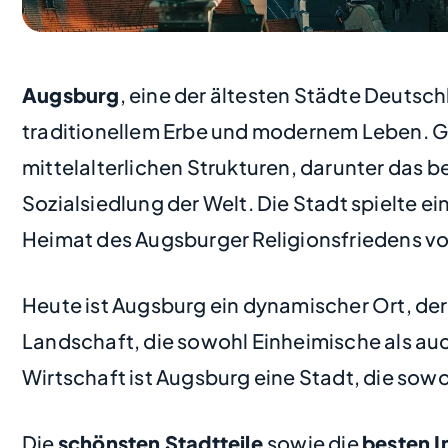
Augsburg
, eine der ältesten Städte Deutsch
traditionellem Erbe und modernem Leben. Ge
mittelalterlichen Strukturen, darunter das
Sozialsiedlung der Welt. Die Stadt spielte 
Heimat des Augsburger Religionsfriedens von
Heute ist Augsburg ein dynamischer Ort, der
Landschaft, die sowohl Einheimische als auc
Wirtschaft ist Augsburg eine Stadt, die sowo
Die
schönsten Stadtteile
sowie die
besten 