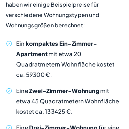
haben wir einige Beispielpreise für
verschiedene Wohnungstypen und
Wohnungsgrößen berechnet:
Ein
kompaktes Ein-Zimmer-
Apartment
mit etwa 20
Quadratmetern Wohnfläche kostet
ca. 59300 €.
Eine
Zwei-Zimmer-Wohnung
mit
etwa 45 Quadratmetern Wohnfläche
kostet ca. 133425 €.
Eine
Drei-Zimmer-Wohnung
für eine