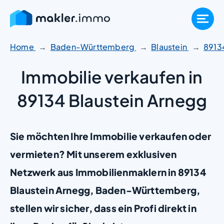
Zum
Inhalt
springen
Home
Baden-Württemberg
Blaustein
8913
Immobilie verkaufen in
89134 Blaustein Arnegg
Sie möchten Ihre Immobilie verkaufen oder
vermieten? Mit unserem exklusiven
Netzwerk aus Immobilienmaklern in 89134
Blaustein Arnegg, Baden-Württemberg,
stellen wir sicher, dass ein Profi direkt in