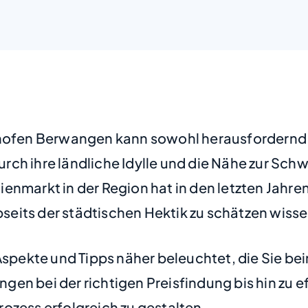
hofen Berwangen kann sowohl herausfordernd al
ch ihre ländliche Idylle und die Nähe zur Schw
enmarkt in der Region hat in den letzten Jahren
eits der städtischen Hektik zu schätzen wisse
 Aspekte und Tipps näher beleuchtet, die Sie b
en bei der richtigen Preisfindung bis hin zu ef
ozess erfolgreich zu gestalten.