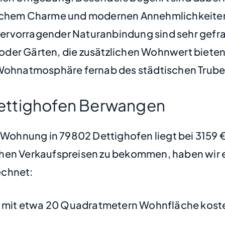
dlichem Charme und modernen Annehmlichkeite
ervorragender Naturanbindung sind sehr gefr
oder Gärten, die zusätzlichen Wohnwert biete
ige Wohnatmosphäre fernab des städtischen Trube
ettighofen Berwangen
e Wohnung in 79802 Dettighofen liegt bei 3159
hen Verkaufspreisen zu bekommen, haben wir ei
chnet:
mit etwa 20 Quadratmetern Wohnfläche koste