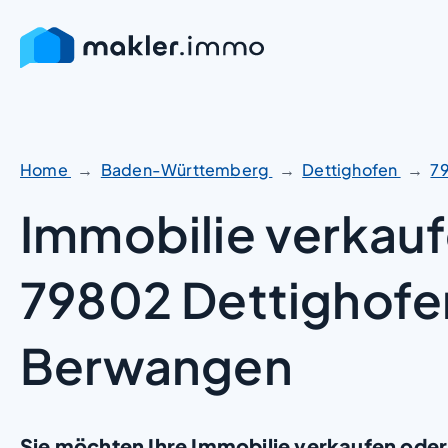
Zum
Inhalt
springen
Home
Baden-Württemberg
Dettighofen
7
Immobilie verkauf
79802 Dettighofe
Berwangen
Sie möchten Ihre Immobilie verkaufen oder