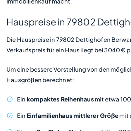
Immobilienkauf macht.
Hauspreise in 79802 Dettig
Die Hauspreise in 79802 Dettighofen Berwang
Verkaufspreis für ein Haus liegt bei 3040 €
Um eine bessere Vorstellung von den möglic
Hausgrößen berechnet:
Ein
kompaktes Reihenhaus
mit etwa 10
Ein
Einfamilienhaus mittlerer Größe
mit 