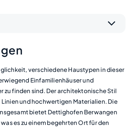
ngen
glichkeit, verschiedene Haustypen in dieser
erwiegend Einfamilienhäuser und
 finden sind. Der architektonische Stil
 Linien und hochwertigen Materialien. Die
s. Insgesamt bietet Dettighofen Berwangen
, was es zu einem begehrten Ort für den