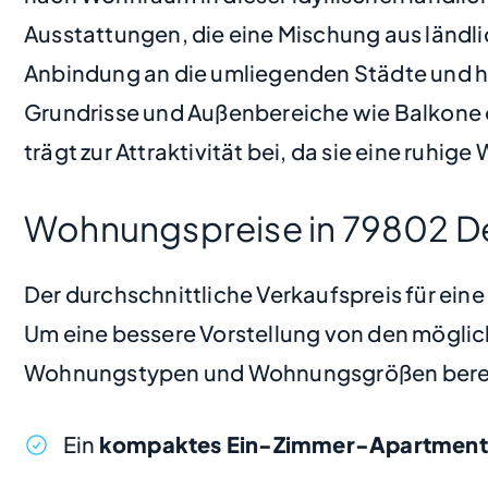
Ausstattungen, die eine Mischung aus län
Anbindung an die umliegenden Städte und h
Grundrisse und Außenbereiche wie Balkone 
trägt zur Attraktivität bei, da sie eine ruh
Wohnungspreise in 79802 D
Der durchschnittliche Verkaufspreis für ein
Um eine bessere Vorstellung von den möglic
Wohnungstypen und Wohnungsgrößen bere
Ein
kompaktes Ein-Zimmer-Apartment