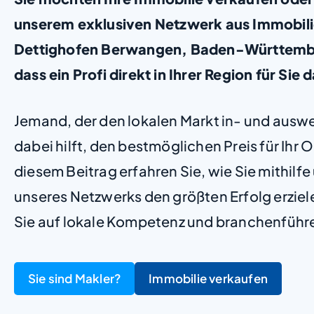
unserem exklusiven Netzwerk aus Immobil
Dettighofen Berwangen, Baden-Württemberg
dass ein Profi direkt in Ihrer Region für Sie d
Jemand, der den lokalen Markt in- und ausw
dabei hilft, den bestmöglichen Preis für Ihr Ob
diesem Beitrag erfahren Sie, wie Sie mithilf
unseres Netzwerks den größten Erfolg erzie
Sie auf lokale Kompetenz und branchenführ
Sie sind Makler?
Immobilie verkaufen