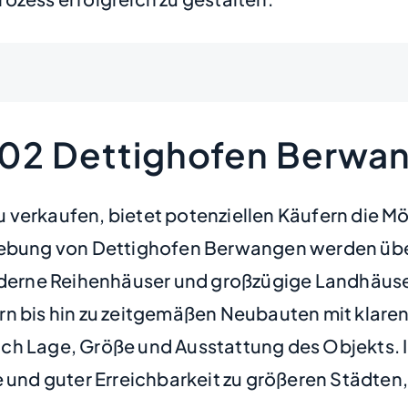
802 Dettighofen Berwa
verkaufen, bietet potenziellen Käufern die Mö
mgebung von Dettighofen Berwangen werden üb
rne Reihenhäuser und großzügige Landhäuser zu
n bis hin zu zeitgemäßen Neubauten mit klaren
e nach Lage, Größe und Ausstattung des Objekt
e und guter Erreichbarkeit zu größeren Städten