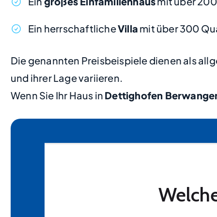
Ein
großes Einfamilienhaus
mit über 20
Ein herrschaftliche
Villa
mit über 300 Qu
Die genannten Preisbeispiele dienen als al
und ihrer Lage variieren.
Wenn Sie Ihr Haus in
Dettighofen Berwange