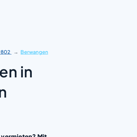
9802
Berwangen
en in
n
 vermieten? Mit