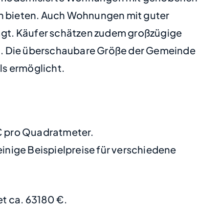
n bieten. Auch Wohnungen mit guter
agt. Käufer schätzen zudem großzügige
n. Die überschaubare Größe der Gemeinde
ls ermöglicht.
 € pro Quadratmeter.
nige Beispielpreise für verschiedene
t ca. 63180 €.