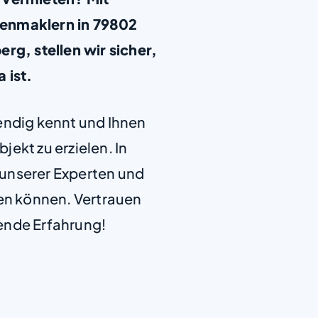
ienmaklern in 79802
, stellen wir sicher,
a ist.
+
−
endig kennt und Ihnen
jekt zu erzielen. In
e unserer Experten und
len können. Vertrauen
ende Erfahrung!