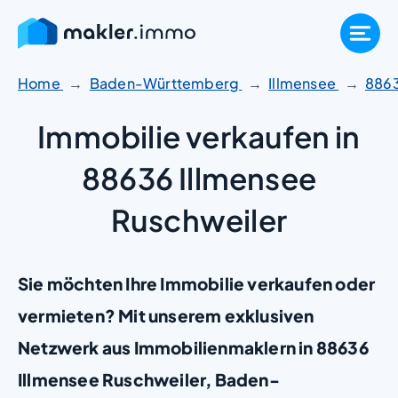
Zum
Inhalt
springen
Home
Baden-Württemberg
Illmensee
886
Immobilie verkaufen in
88636 Illmensee
Ruschweiler
Sie möchten Ihre Immobilie verkaufen oder
vermieten? Mit unserem exklusiven
Netzwerk aus Immobilienmaklern in 88636
Illmensee Ruschweiler, Baden-