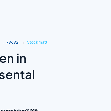
79692
Stockmatt
en in
sental
 vermieten? Mit