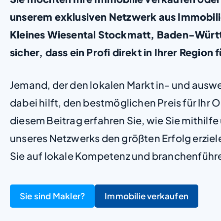
unserem exklusiven Netzwerk aus Immobili
Kleines Wiesental Stockmatt, Baden-Württ
sicher, dass ein Profi direkt in Ihrer Region f
Jemand, der den lokalen Markt in- und ausw
dabei hilft, den bestmöglichen Preis für Ihr Ob
diesem Beitrag erfahren Sie, wie Sie mithilf
unseres Netzwerks den größten Erfolg erzie
Sie auf lokale Kompetenz und branchenführ
Sie sind Makler?
Immobilie verkaufen