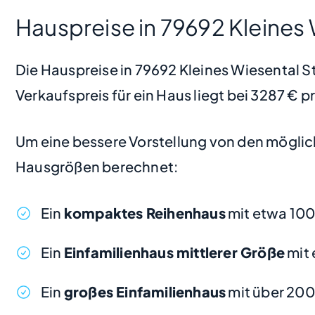
Hauspreise in 79692 Kleines
Die Hauspreise in 79692 Kleines Wiesental St
Verkaufspreis für ein Haus liegt bei 3287 € 
Um eine bessere Vorstellung von den möglic
Hausgrößen berechnet:
Ein
kompaktes Reihenhaus
mit etwa 100
Ein
Einfamilienhaus mittlerer Größe
mit 
Ein
großes Einfamilienhaus
mit über 200