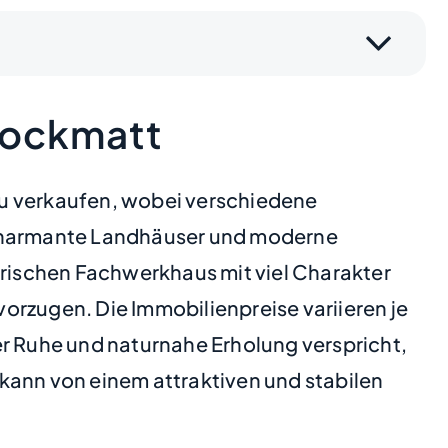
Stockmatt
 zu verkaufen, wobei verschiedene
r, charmante Landhäuser und moderne
orischen Fachwerkhaus mit viel Charakter
orzugen. Die Immobilienpreise variieren je
 Ruhe und naturnahe Erholung verspricht,
kann von einem attraktiven und stabilen