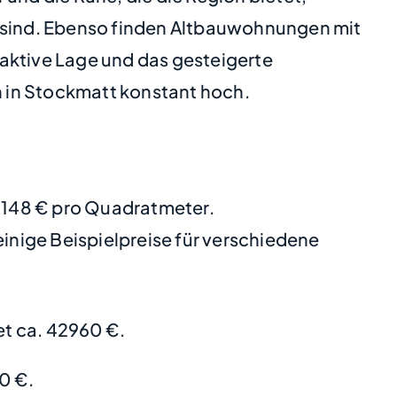
 sind. Ebenso finden Altbauwohnungen mit
aktive Lage und das gesteigerte
 in Stockmatt konstant hoch.
 2148 € pro Quadratmeter.
nige Beispielpreise für verschiedene
t ca. 42960 €.
0 €.