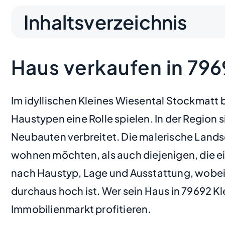
Inhaltsverzeichnis
Haus verkaufen in 79
Im idyllischen Kleines Wiesental Stockmatt 
Haustypen eine Rolle spielen. In der Region
Neubauten verbreitet. Die malerische Landsc
wohnen möchten, als auch diejenigen, die ei
nach Haustyp, Lage und Ausstattung, wobei
durchaus hoch ist. Wer sein Haus in 79692 K
Immobilienmarkt profitieren.