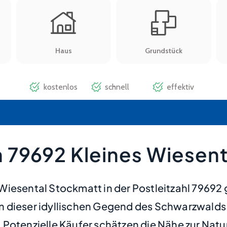
 79692 Kleines Wiesen
iesental Stockmatt in der Postleitzahl 79692 
In dieser idyllischen Gegend des Schwarzwal
Potenzielle Käufer schätzen die Nähe zur Natur 