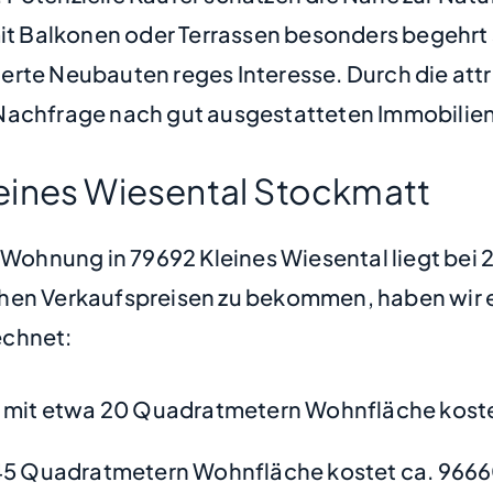
t Balkonen oder Terrassen besonders begehrt
erte Neubauten reges Interesse. Durch die attr
Nachfrage nach gut ausgestatteten Immobilien
eines Wiesental Stockmatt
e Wohnung in 79692 Kleines Wiesental liegt bei
hen Verkaufspreisen zu bekommen, haben wir ei
chnet:
mit etwa 20 Quadratmetern Wohnfläche koste
45 Quadratmetern Wohnfläche kostet ca. 9666