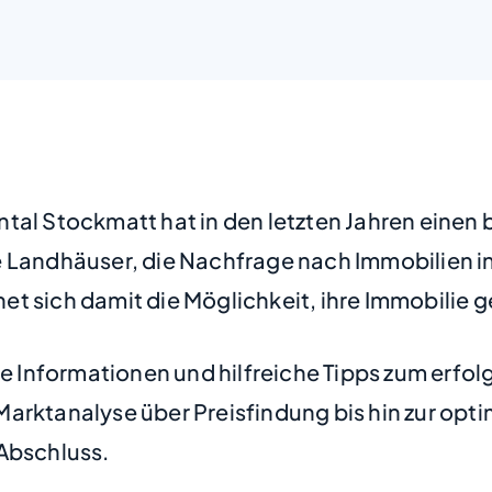
ntal Stockmatt hat in den letzten Jahren eine
e Landhäuser, die Nachfrage nach Immobilien i
ffnet sich damit die Möglichkeit, ihre Immobili
ge Informationen und hilfreiche Tipps zum erfolg
arktanalyse über Preisfindung bis hin zur opti
 Abschluss.