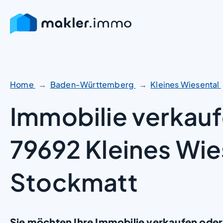
Zum
Inhalt
springen
Home
Baden-Württemberg
Kleines Wiesental
Immobilie verkauf
79692 Kleines Wie
Stockmatt
Sie möchten Ihre Immobilie verkaufen oder