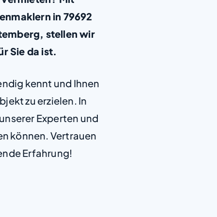
enmaklern in 79692
emberg, stellen wir
ür Sie da ist.
+
−
endig kennt und Ihnen
jekt zu erzielen. In
e unserer Experten und
len können. Vertrauen
ende Erfahrung!