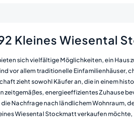
692 Kleines Wiesental 
bieten sich vielfältige Möglichkeiten, ein Haus
 sind vor allem traditionelle Einfamilienhäuse
haft zieht sowohl Käufer an, die in einem hist
n zeitgemäßes, energieeffizientes Zuhause bev
 die Nachfrage nach ländlichem Wohnraum, der
leines Wiesental Stockmatt verkaufen möchte, 