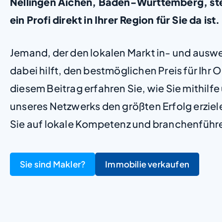
Nellingen Aichen, Baden-Württemberg, stel
ein Profi direkt in Ihrer Region für Sie da ist
Jemand, der den lokalen Markt in- und ausw
dabei hilft, den bestmöglichen Preis für Ihr Ob
diesem Beitrag erfahren Sie, wie Sie mithilf
unseres Netzwerks den größten Erfolg erzie
Sie auf lokale Kompetenz und branchenführ
Sie sind Makler?
Immobilie verkaufen