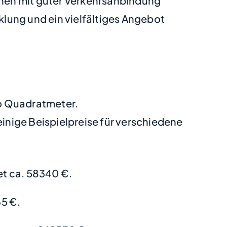
hen mit guter Verkehrsanbindung
lung und ein vielfältiges Angebot
ro Quadratmeter.
nige Beispielpreise für verschiedene
t ca. 58340 €.
5 €.