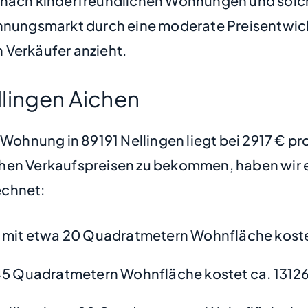
e nach kinderfreundlichen Wohnungen und solc
ohnungsmarkt durch eine moderate Preisentwick
 Verkäufer anzieht.
lingen Aichen
e Wohnung in 89191 Nellingen liegt bei 2917 € p
hen Verkaufspreisen zu bekommen, haben wir ei
chnet:
mit etwa 20 Quadratmetern Wohnfläche koste
45 Quadratmetern Wohnfläche kostet ca. 13126