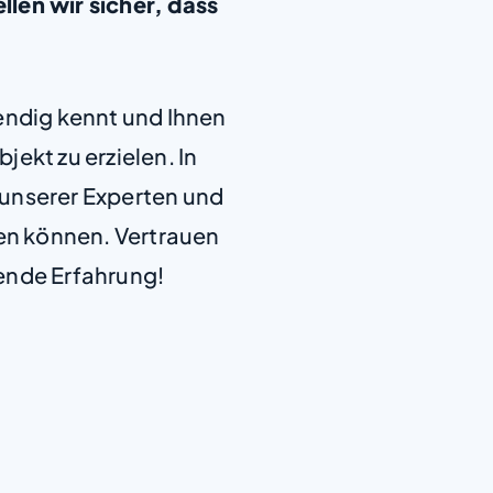
len wir sicher, dass
.
+
endig kennt und Ihnen
−
jekt zu erzielen. In
e unserer Experten und
len können. Vertrauen
ende Erfahrung!