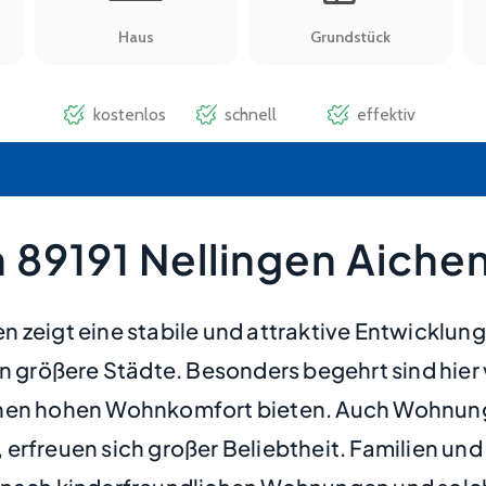
 89191 Nellingen Aiche
 zeigt eine stabile und attraktive Entwicklung,
größere Städte. Besonders begehrt sind hier 
inen hohen Wohnkomfort bieten. Auch Wohnunge
erfreuen sich großer Beliebtheit. Familien un