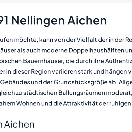
91 Nellingen Aichen
ufen möchte, kann von der Vielfalt der in der 
enhäuser als auch moderne Doppelhaushälften 
ischen Bauernhäuser, die durch ihre Authentiz
er in dieser Region variieren stark und hängen
 Gebäudes und der Grundstücksgröße ab. Allg
gleich zu städtischen Ballungsräumen moderat, 
hem Wohnen und die Attraktivität der ruhigen, 
n Aichen