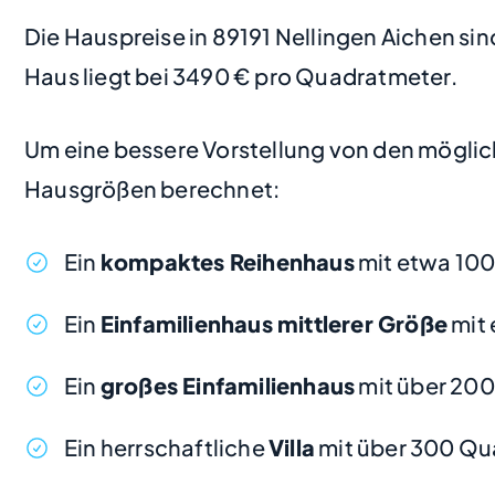
Die Hauspreise in 89191 Nellingen Aichen sind
Haus liegt bei 3490 € pro Quadratmeter.
Um eine bessere Vorstellung von den möglic
Hausgrößen berechnet:
Ein
kompaktes Reihenhaus
mit etwa 10
Ein
Einfamilienhaus mittlerer Größe
mit 
Ein
großes Einfamilienhaus
mit über 20
Ein herrschaftliche
Villa
mit über 300 Qu