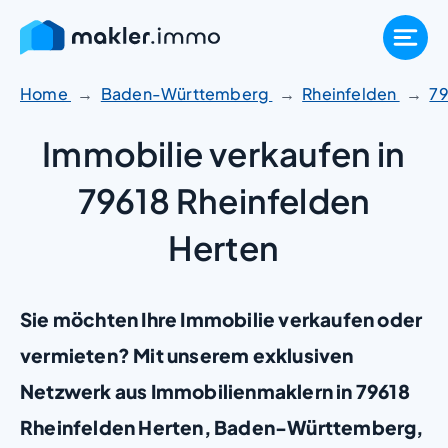
Zum
Inhalt
springen
Home
Baden-Württemberg
Rheinfelden
7
Immobilie verkaufen in
79618 Rheinfelden
Herten
Sie möchten Ihre Immobilie verkaufen oder
vermieten? Mit unserem exklusiven
Netzwerk aus Immobilienmaklern in 79618
Rheinfelden Herten, Baden-Württemberg,