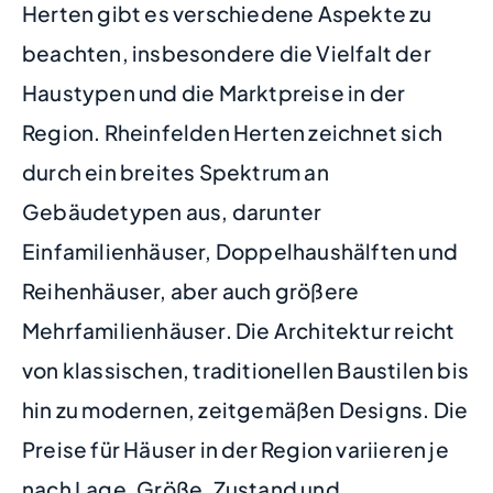
Herten gibt es verschiedene Aspekte zu
beachten, insbesondere die Vielfalt der
Haustypen und die Marktpreise in der
Region. Rheinfelden Herten zeichnet sich
durch ein breites Spektrum an
Gebäudetypen aus, darunter
Einfamilienhäuser, Doppelhaushälften und
Reihenhäuser, aber auch größere
Mehrfamilienhäuser. Die Architektur reicht
von klassischen, traditionellen Baustilen bis
hin zu modernen, zeitgemäßen Designs. Die
Preise für Häuser in der Region variieren je
nach Lage, Größe, Zustand und