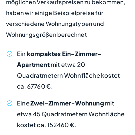
möglichen Verkaufspreisen zu bekommen,
haben wir einige Beispielpreise für
verschiedene Wohnungstypen und
Wohnungsgrößen berechnet:
Ein
kompaktes Ein-Zimmer-
Apartment
mit etwa 20
Quadratmetern Wohnfläche kostet
ca. 67760 €.
Eine
Zwei-Zimmer-Wohnung
mit
etwa 45 Quadratmetern Wohnfläche
kostet ca. 152460 €.