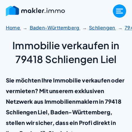
Zum
Inhalt
springen
Home
Baden-Württemberg
Schliengen
79
Immobilie verkaufen in
79418 Schliengen Liel
Sie möchten Ihre Immobilie verkaufen oder
vermieten? Mit unserem exklusiven
Netzwerk aus Immobilienmaklern in 79418
Schliengen Liel, Baden-Württemberg,
stellen wir sicher, dass ein Profi direkt in