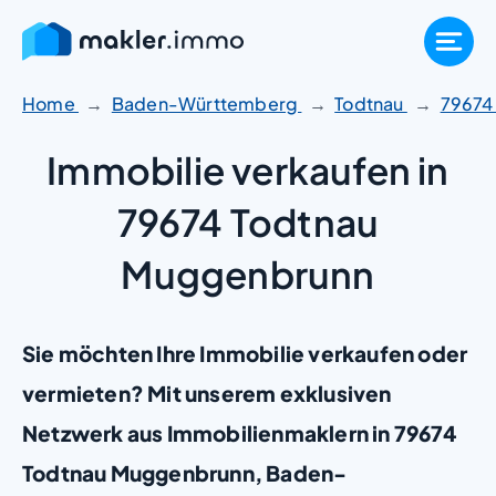
Zum
Inhalt
springen
Home
Baden-Württemberg
Todtnau
7967
Immobilie verkaufen in
79674 Todtnau
Muggenbrunn
Sie möchten Ihre Immobilie verkaufen oder
vermieten? Mit unserem exklusiven
Netzwerk aus Immobilienmaklern in 79674
Todtnau Muggenbrunn, Baden-