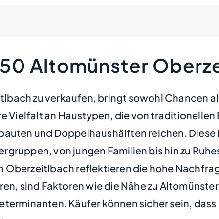
250 Altomünster Oberze
eitlbach zu verkaufen, bringt sowohl Chancen a
re Vielfalt an Haustypen, die von traditionel
ubauten und Doppelhaushälften reichen. Diese
gruppen, von jungen Familien bis hin zu Ruhes
 Oberzeitlbach reflektieren die hohe Nachfrag
eren, sind Faktoren wie die Nähe zu Altomünst
terminanten. Käufer können sicher sein, dass d