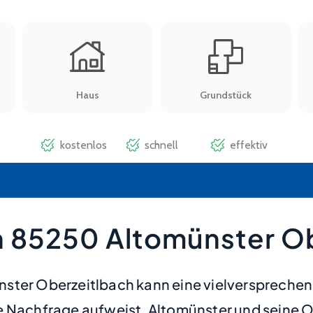
n 85250 Altomünster O
ster Oberzeitlbach kann eine vielversprechend
 Nachfrage aufweist. Altomünster und seine Or