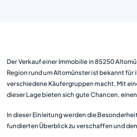
Der Verkauf einer Immobilie in 85250 Altom
Region rund um Altomünster ist bekannt für i
verschiedene Käufergruppen macht. Mit ei
dieser Lage bieten sich gute Chancen, ein
In dieser Einleitung werden die Besonderhe
fundierten Überblick zu verschaffen und den 