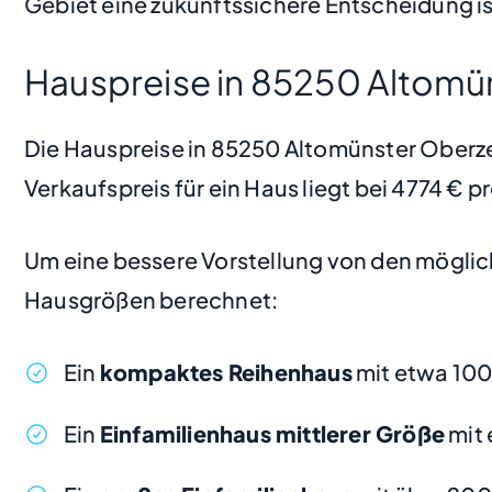
Gebiet eine zukunftssichere Entscheidung is
Hauspreise in 85250 Altomü
Die Hauspreise in 85250 Altomünster Oberzei
Verkaufspreis für ein Haus liegt bei 4774 € 
Um eine bessere Vorstellung von den möglic
Hausgrößen berechnet:
Ein
kompaktes Reihenhaus
mit etwa 100
Ein
Einfamilienhaus mittlerer Größe
mit 