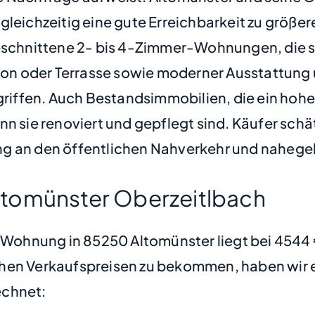
gleichzeitig eine gute Erreichbarkeit zu größ
eschnittene 2- bis 4-Zimmer-Wohnungen, die sic
n oder Terrasse sowie moderner Ausstattung 
rgriffen. Auch Bestandsimmobilien, die ein ho
n sie renoviert und gepflegt sind. Käufer schä
ng an den öffentlichen Nahverkehr und nahegel
ltomünster Oberzeitlbach
ne Wohnung in 85250 Altomünster liegt bei 454
hen Verkaufspreisen zu bekommen, haben wir ei
chnet: