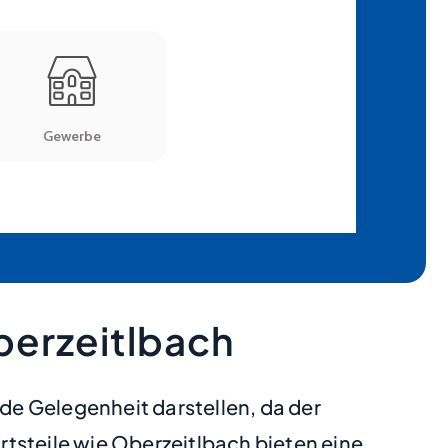
berzeitlbach
e Gelegenheit darstellen, da der
tsteile wie Oberzeitlbach bieten eine