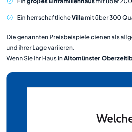
Ein
großes Einfamilienhaus
mit über 20
Ein herrschaftliche
Villa
mit über 300 Qu
Die genannten Preisbeispiele dienen als al
und ihrer Lage variieren.
Wenn Sie Ihr Haus in
Altomünster Oberzeitl