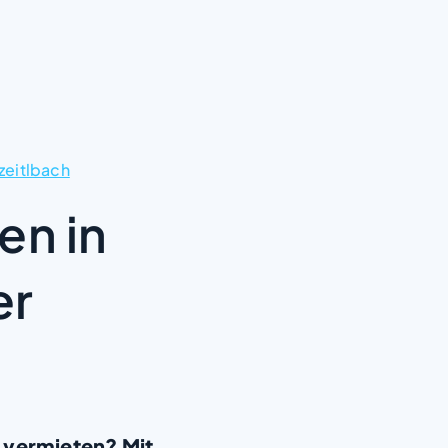
eitlbach
en in
er
 vermieten? Mit