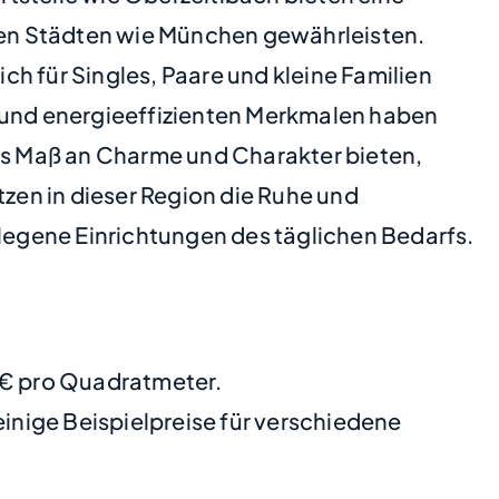
eren Städten wie München gewährleisten.
h für Singles, Paare und kleine Familien
und energieeffizienten Merkmalen haben
hes Maß an Charme und Charakter bieten,
tzen in dieser Region die Ruhe und
egene Einrichtungen des täglichen Bedarfs.
4 € pro Quadratmeter.
nige Beispielpreise für verschiedene