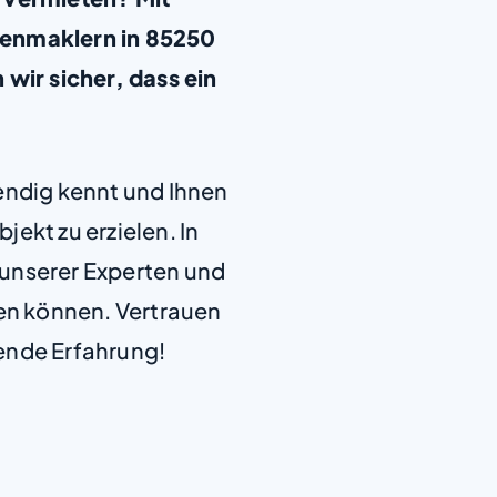
ienmaklern in 85250
wir sicher, dass ein
+
−
endig kennt und Ihnen
jekt zu erzielen. In
e unserer Experten und
len können. Vertrauen
ende Erfahrung!