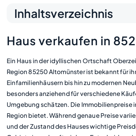
Inhaltsverzeichnis
Haus verkaufen in 85
Ein Haus in der idyllischen Ortschaft Oberz
Region 85250 Altomünster ist bekannt für ih
Einfamilienhäusern bis hin zu modernen Ne
besonders anziehend für verschiedene Käufer
Umgebung schätzen. Die Immobilienpreise in
Region bietet. Während genaue Preise varii
und der Zustand des Hauses wichtige Preisde