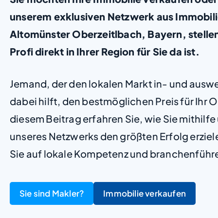
unserem exklusiven Netzwerk aus Immobil
Altomünster Oberzeitlbach, Bayern, stellen 
Profi direkt in Ihrer Region für Sie da ist.
Jemand, der den lokalen Markt in- und ausw
dabei hilft, den bestmöglichen Preis für Ihr Ob
diesem Beitrag erfahren Sie, wie Sie mithilf
unseres Netzwerks den größten Erfolg erzie
Sie auf lokale Kompetenz und branchenführ
Sie sind Makler?
Immobilie verkaufen