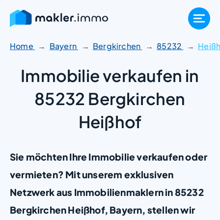
Zum
Inhalt
springen
Home
Bayern
Bergkirchen
85232
Heißh
Immobilie verkaufen in
85232 Bergkirchen
Heißhof
Sie möchten Ihre Immobilie verkaufen oder
vermieten? Mit unserem exklusiven
Netzwerk aus Immobilienmaklern in 85232
Bergkirchen Heißhof, Bayern, stellen wir