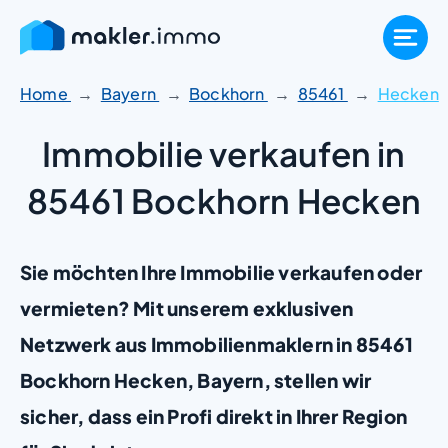
Zum
Inhalt
springen
Home
Bayern
Bockhorn
85461
Hecken
Immobilie verkaufen in
85461 Bockhorn Hecken
Sie möchten Ihre Immobilie verkaufen oder
vermieten? Mit unserem exklusiven
Netzwerk aus Immobilienmaklern in 85461
Bockhorn Hecken, Bayern, stellen wir
sicher, dass ein Profi direkt in Ihrer Region