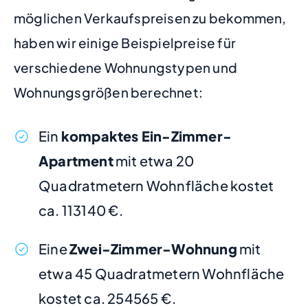
möglichen Verkaufspreisen zu bekommen,
haben wir einige Beispielpreise für
verschiedene Wohnungstypen und
Wohnungsgrößen berechnet:
Ein
kompaktes Ein-Zimmer-
Apartment
mit etwa 20
Quadratmetern Wohnfläche kostet
ca. 113140 €.
Eine
Zwei-Zimmer-Wohnung
mit
etwa 45 Quadratmetern Wohnfläche
kostet ca. 254565 €.