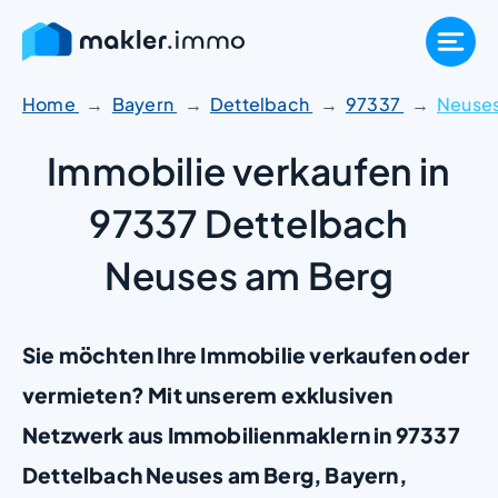
Zum
Inhalt
springen
Home
Bayern
Dettelbach
97337
Neuses
Immobilie verkaufen in
97337 Dettelbach
Neuses am Berg
Sie möchten Ihre Immobilie verkaufen oder
vermieten? Mit unserem exklusiven
Netzwerk aus Immobilienmaklern in 97337
Dettelbach Neuses am Berg, Bayern,