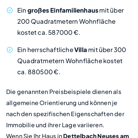
Ein
großes Einfamilienhaus
mit über
200 Quadratmetern Wohnfläche
kostet ca. 587000 €.
Ein herrschaftliche
Villa
mit über 300
Quadratmetern Wohnfläche kostet
ca. 880500 €.
Die genannten Preisbeispiele dienen als
allgemeine Orientierung und können je
nach den spezifischen Eigenschaften der
Immobilie und ihrer Lage variieren.
Wenn Sie Ihr Haus in
Dettelbach Neuses am