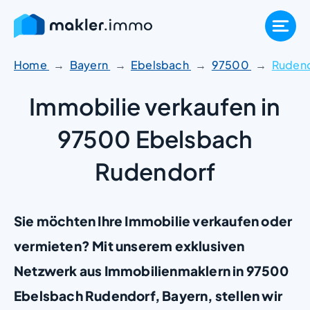
Zum
Inhalt
springen
Home
Bayern
Ebelsbach
97500
Ruden
Immobilie verkaufen in
97500 Ebelsbach
Rudendorf
Sie möchten Ihre Immobilie verkaufen oder
vermieten? Mit unserem exklusiven
Netzwerk aus Immobilienmaklern in 97500
Ebelsbach Rudendorf, Bayern, stellen wir