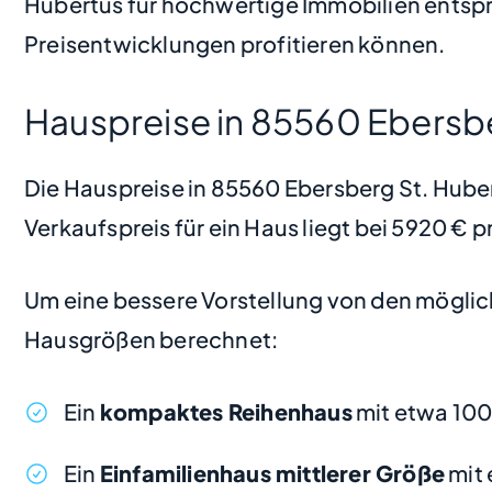
Hubertus für hochwertige Immobilien entsp
Preisentwicklungen profitieren können.
Hauspreise in 85560 Ebersb
Die Hauspreise in 85560 Ebersberg St. Hubert
Verkaufspreis für ein Haus liegt bei 5920 €
Um eine bessere Vorstellung von den möglic
Hausgrößen berechnet:
Ein
kompaktes Reihenhaus
mit etwa 10
Ein
Einfamilienhaus mittlerer Größe
mit 