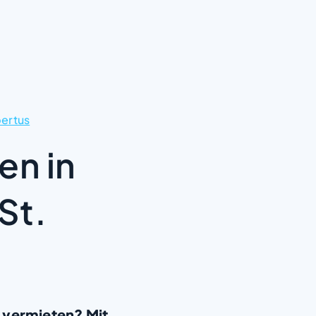
bertus
en in
St.
 vermieten? Mit