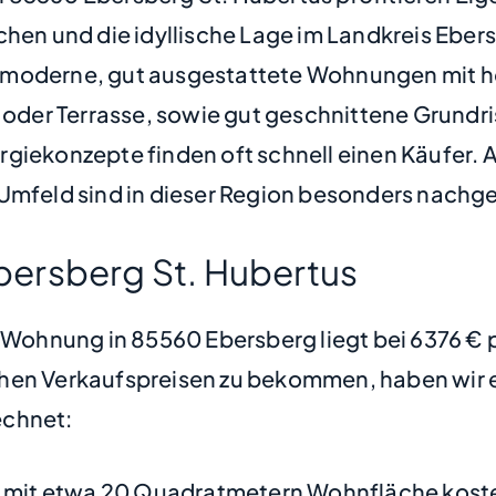
nchen und die idyllische Lage im Landkreis Eb
d moderne, gut ausgestattete Wohnungen mit
der Terrasse, sowie gut geschnittene Grundri
rgiekonzepte finden oft schnell einen Käufer.
feld sind in dieser Region besonders nachge
ersberg St. Hubertus
e Wohnung in 85560 Ebersberg liegt bei 6376 €
hen Verkaufspreisen zu bekommen, haben wir ei
chnet:
mit etwa 20 Quadratmetern Wohnfläche koste