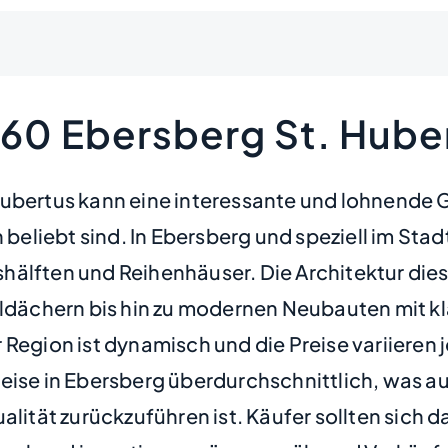
560 Ebersberg St. Hube
ubertus kann eine interessante und lohnende Ge
 beliebt sind. In Ebersberg und speziell im Stad
älften und Reihenhäuser. Die Architektur diese
teldächern bis hin zu modernen Neubauten mit k
 Region ist dynamisch und die Preise variieren
eise in Ebersberg überdurchschnittlich, was a
lität zurückzuführen ist. Käufer sollten sich da