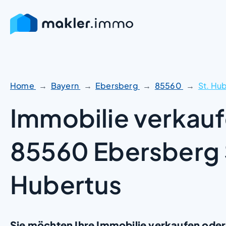
Zum
Inhalt
springen
Home
Bayern
Ebersberg
85560
St. Hu
Immobilie verkauf
85560 Ebersberg 
Hubertus
Sie möchten Ihre Immobilie verkaufen oder