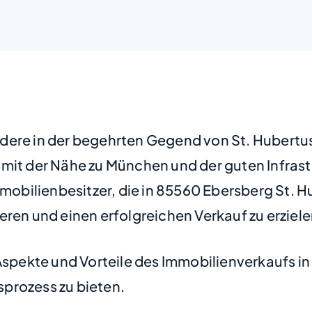
ere in der begehrten Gegend von St. Hubertus,
mit der Nähe zu München und der guten Infrast
Immobilienbesitzer, die in 85560 Ebersberg St
ren und einen erfolgreichen Verkauf zu erziele
Aspekte und Vorteile des Immobilienverkaufs in
prozess zu bieten.