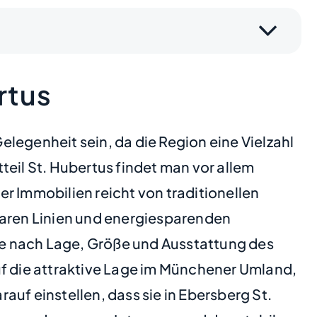
rtus
legenheit sein, da die Region eine Vielzahl
tteil St. Hubertus findet man vor allem
r Immobilien reicht von traditionellen
laren Linien und energiesparenden
 je nach Lage, Größe und Ausstattung des
uf die attraktive Lage im Münchener Umland,
rauf einstellen, dass sie in Ebersberg St.