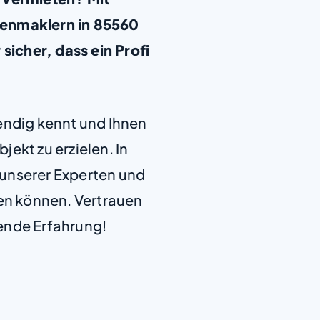
ienmaklern in 85560
sicher, dass ein Profi
+
−
endig kennt und Ihnen
jekt zu erzielen. In
e unserer Experten und
len können. Vertrauen
ende Erfahrung!