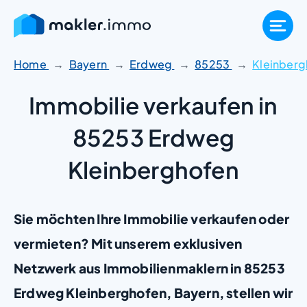
Zum
Inhalt
springen
Home
Bayern
Erdweg
85253
Kleinberg
Immobilie verkaufen in
85253 Erdweg
Kleinberghofen
Sie möchten Ihre Immobilie verkaufen oder
vermieten? Mit unserem exklusiven
Netzwerk aus Immobilienmaklern in 85253
Erdweg Kleinberghofen, Bayern, stellen wir