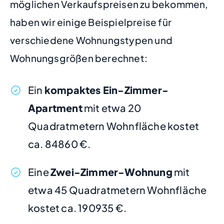
möglichen Verkaufspreisen zu bekommen,
haben wir einige Beispielpreise für
verschiedene Wohnungstypen und
Wohnungsgrößen berechnet:
Ein
kompaktes Ein-Zimmer-
Apartment
mit etwa 20
Quadratmetern Wohnfläche kostet
ca. 84860 €.
Eine
Zwei-Zimmer-Wohnung
mit
etwa 45 Quadratmetern Wohnfläche
kostet ca. 190935 €.