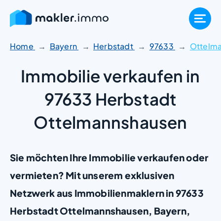
Zum
Inhalt
springen
Home
Bayern
Herbstadt
97633
Ottelm
Immobilie verkaufen in
97633 Herbstadt
Ottelmannshausen
Sie möchten Ihre Immobilie verkaufen oder
vermieten? Mit unserem exklusiven
Netzwerk aus Immobilienmaklern in 97633
Herbstadt Ottelmannshausen, Bayern,