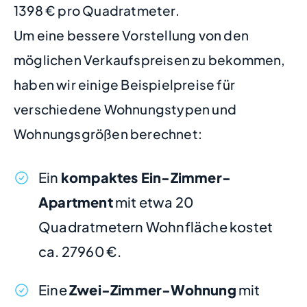
1398 € pro Quadratmeter.
Um eine bessere Vorstellung von den
möglichen Verkaufspreisen zu bekommen,
haben wir einige Beispielpreise für
verschiedene Wohnungstypen und
Wohnungsgrößen berechnet:
Ein
kompaktes Ein-Zimmer-
Apartment
mit etwa 20
Quadratmetern Wohnfläche kostet
ca. 27960 €.
Eine
Zwei-Zimmer-Wohnung
mit