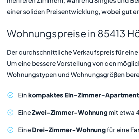
mehreren Zimmern, während Singles und Ber
einer soliden Preisentwicklung, wobei gut e
Wohnungspreise in 85413 H
Der durchschnittliche Verkaufspreis für ei
Um eine bessere Vorstellung von den möglic
Wohnungstypen und Wohnungsgrößen bere
Ein
kompaktes Ein-Zimmer-Apartment
Eine
Zwei-Zimmer-Wohnung
mit etwa 
Eine
Drei-Zimmer-Wohnung
für eine F