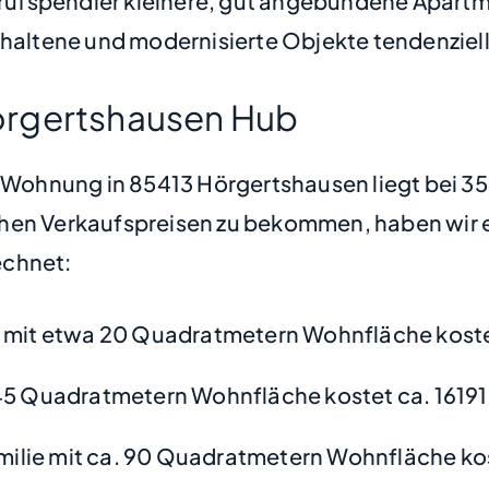
ufspendler kleinere, gut angebundene Apartme
rhaltene und modernisierte Objekte tendenziell 
örgertshausen Hub
ne Wohnung in 85413 Hörgertshausen liegt bei 
hen Verkaufspreisen zu bekommen, haben wir ei
chnet:
mit etwa 20 Quadratmetern Wohnfläche kostet
45 Quadratmetern Wohnfläche kostet ca. 16191
amilie mit ca. 90 Quadratmetern Wohnfläche ko