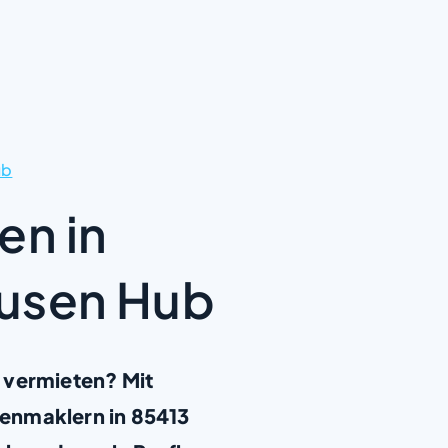
ub
en in
ausen Hub
 vermieten? Mit
enmaklern in 85413