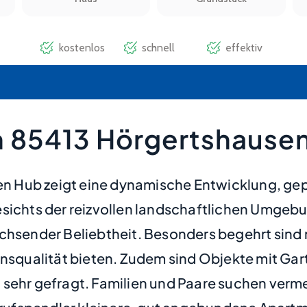
n 85413 Hörgertshause
 Hub zeigt eine dynamische Entwicklung, gep
esichts der reizvollen landschaftlichen Umge
wachsender Beliebtheit. Besonders begehrt si
ensqualität bieten. Zudem sind Objekte mit Ga
n sehr gefragt. Familien und Paare suchen ve