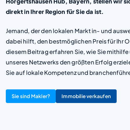
Hörgertshausen Hub, Bayern, stellen wir sic
direkt in Ihrer Region für Sie da ist.
Jemand, der den lokalen Markt in- und ausw
dabei hilft, den bestmöglichen Preis für Ihr Ob
diesem Beitrag erfahren Sie, wie Sie mithilf
unseres Netzwerks den größten Erfolg erzie
Sie auf lokale Kompetenz und branchenführ
Sie sind Makler?
Immobilie verkaufen