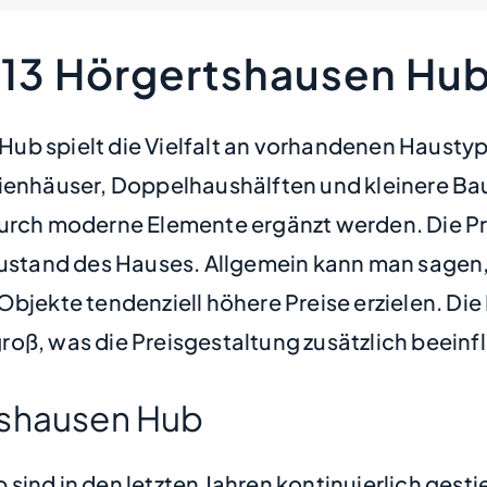
413 Hörgertshausen Hu
b spielt die Vielfalt an vorhandenen Haustype
lienhäuser, Doppelhaushälften und kleinere Bau
durch moderne Elemente ergänzt werden. Die Pr
 Zustand des Hauses. Allgemein kann man sagen,
Objekte tendenziell höhere Preise erzielen. D
 groß, was die Preisgestaltung zusätzlich beeinfl
tshausen Hub
sind in den letzten Jahren kontinuierlich gest