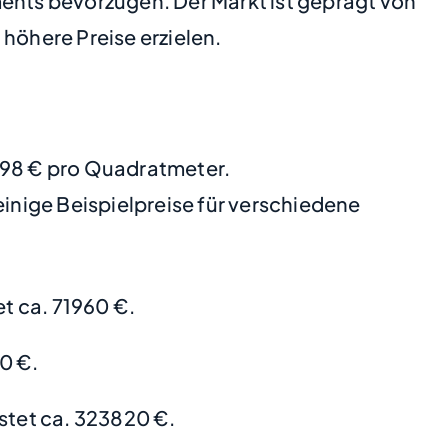
nts bevorzugen. Der Markt ist geprägt von
höhere Preise erzielen.
3598 € pro Quadratmeter.
nige Beispielpreise für verschiedene
 ca. 71960 €.
0 €.
stet ca. 323820 €.