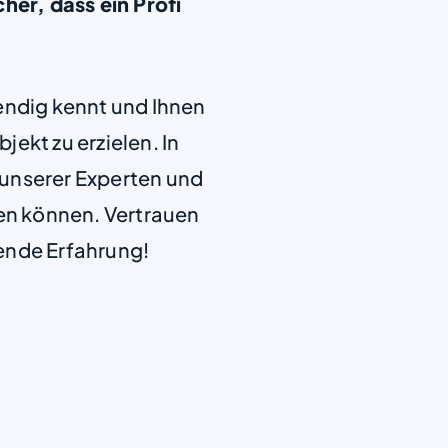
her, dass ein Profi
+
endig kennt und Ihnen
−
jekt zu erzielen. In
e unserer Experten und
len können. Vertrauen
ende Erfahrung!