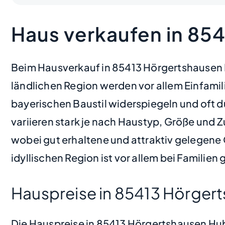
Haus verkaufen in 85
Beim Hausverkauf in 85413 Hörgertshausen Hu
ländlichen Region werden vor allem Einfami
bayerischen Baustil widerspiegeln und oft 
variieren stark je nach Haustyp, Größe und
wobei gut erhaltene und attraktiv gelegene 
idyllischen Region ist vor allem bei Familien
Hauspreise in 85413 Hörger
Die Hauspreise in 85413 Hörgertshausen Hub 