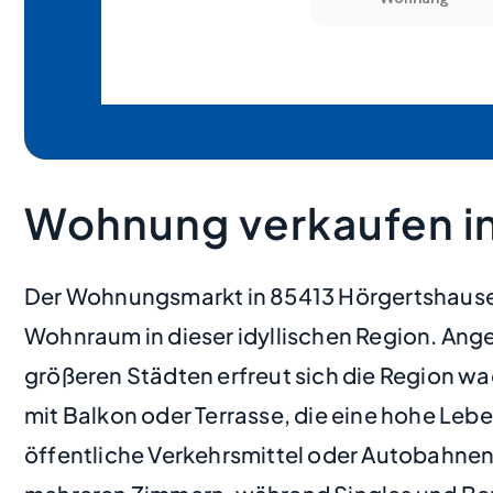
Wohnung verkaufen i
Der Wohnungsmarkt in 85413 Hörgertshausen
Wohnraum in dieser idyllischen Region. Ang
größeren Städten erfreut sich die Region 
mit Balkon oder Terrasse, die eine hohe Leb
öffentliche Verkehrsmittel oder Autobahne