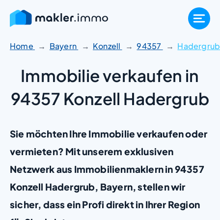
Zum
Inhalt
springen
Home
Bayern
Konzell
94357
Hadergru
Immobilie verkaufen in
94357 Konzell Hadergrub
Sie möchten Ihre Immobilie verkaufen oder
vermieten? Mit unserem exklusiven
Netzwerk aus Immobilienmaklern in 94357
Konzell Hadergrub, Bayern, stellen wir
sicher, dass ein Profi direkt in Ihrer Region