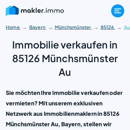
Zum
Inhalt
springen
Home
Bayern
Münchsmünster
85126
Au
Immobilie verkaufen in
85126 Münchsmünster
Au
Sie möchten Ihre Immobilie verkaufen oder
vermieten? Mit unserem exklusiven
Netzwerk aus Immobilienmaklern in 85126
Münchsmünster Au, Bayern, stellen wir