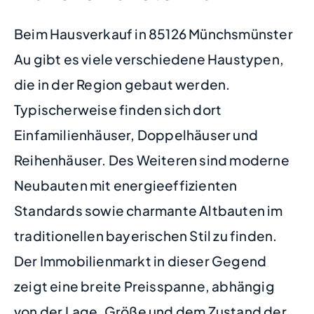
Beim Hausverkauf in 85126 Münchsmünster
Au gibt es viele verschiedene Haustypen,
die in der Region gebaut werden.
Typischerweise finden sich dort
Einfamilienhäuser, Doppelhäuser und
Reihenhäuser. Des Weiteren sind moderne
Neubauten mit energieeffizienten
Standards sowie charmante Altbauten im
traditionellen bayerischen Stil zu finden.
Der Immobilienmarkt in dieser Gegend
zeigt eine breite Preisspanne, abhängig
von der Lage, Größe und dem Zustand der