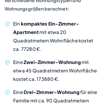
verschiedene Wohnungstypen und
Wohnungsgrößen berechnet:
Ein
kompaktes Ein-Zimmer-
Apartment
mit etwa 20
Quadratmetern Wohnfläche kostet
ca. 77280 €.
Eine
Zwei-Zimmer-Wohnung
mit
etwa 45 Quadratmetern Wohnfläche
kostet ca. 173880 €.
Eine
Drei-Zimmer-Wohnung
für eine
Familie mit ca. 90 Quadratmetern