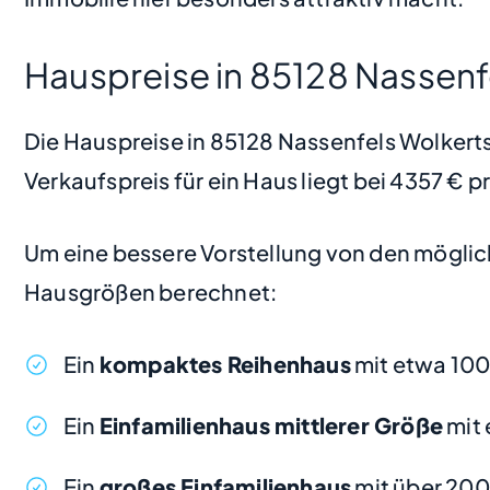
Hauspreise in 85128 Nassenf
Die Hauspreise in 85128 Nassenfels Wolkertsh
Verkaufspreis für ein Haus liegt bei 4357 € 
Um eine bessere Vorstellung von den möglic
Hausgrößen berechnet:
Ein
kompaktes Reihenhaus
mit etwa 100
Ein
Einfamilienhaus mittlerer Größe
mit 
Ein
großes Einfamilienhaus
mit über 200