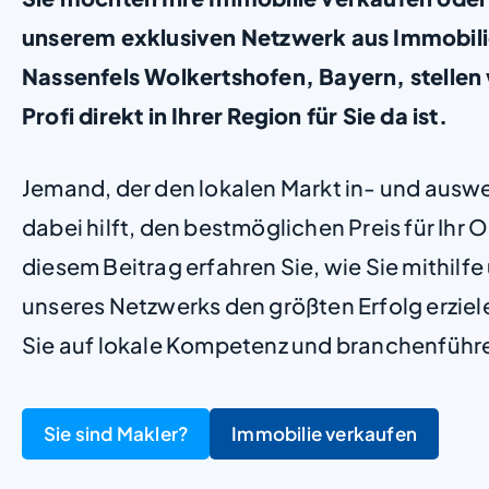
unserem exklusiven Netzwerk aus Immobili
Nassenfels Wolkertshofen, Bayern, stellen w
Profi direkt in Ihrer Region für Sie da ist.
Jemand, der den lokalen Markt in- und ausw
dabei hilft, den bestmöglichen Preis für Ihr Ob
diesem Beitrag erfahren Sie, wie Sie mithilf
unseres Netzwerks den größten Erfolg erzie
Sie auf lokale Kompetenz und branchenführ
Sie sind Makler?
Immobilie verkaufen