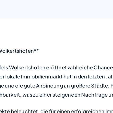
 Wolkertshofen**
nfels Wolkertshofen eröffnet zahlreiche Chan
er lokale Immobilienmarkt hat in den letzten 
age und die gute Anbindung an größere Städte. 
hbarkeit, was zu einer steigenden Nachfrage un
ekte beleuchtet, die für einen erfolgreichen I