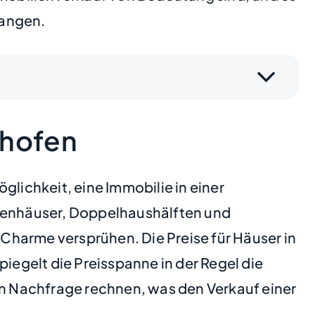
gangen.
shofen
glichkeit, eine Immobilie in einer
lienhäuser, Doppelhaushälften und
Charme versprühen. Die Preise für Häuser in
iegelt die Preisspanne in der Regel die
en Nachfrage rechnen, was den Verkauf einer