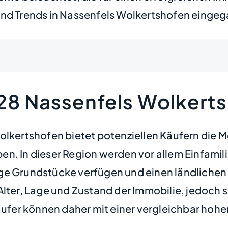
und Trends in Nassenfels Wolkertshofen einge
128 Nassenfels Wolkert
lkertshofen bietet potenziellen Käufern die Mö
en. In dieser Region werden vor allem Einfami
ge Grundstücke verfügen und einen ländlichen 
lter, Lage und Zustand der Immobilie, jedoch sp
Käufer können daher mit einer vergleichbar hoh