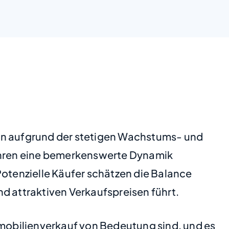
cen aufgrund der stetigen Wachstums- und
Jahren eine bemerkenswerte Dynamik
Potenzielle Käufer schätzen die Balance
d attraktiven Verkaufspreisen führt.
mmobilienverkauf von Bedeutung sind, und es