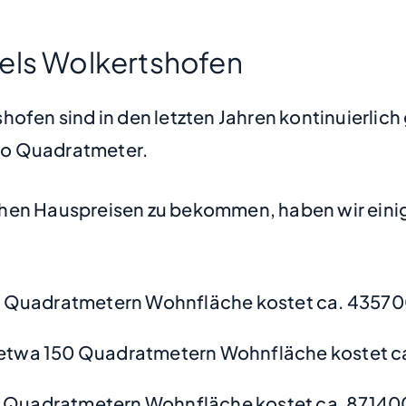
els Wolkertshofen
ofen sind in den letzten Jahren kontinuierlich
pro Quadratmeter.
hen Hauspreisen zu bekommen, haben wir einige
 Quadratmetern Wohnfläche kostet ca. 43570
etwa 150 Quadratmetern Wohnfläche kostet c
 Quadratmetern Wohnfläche kostet ca. 87140