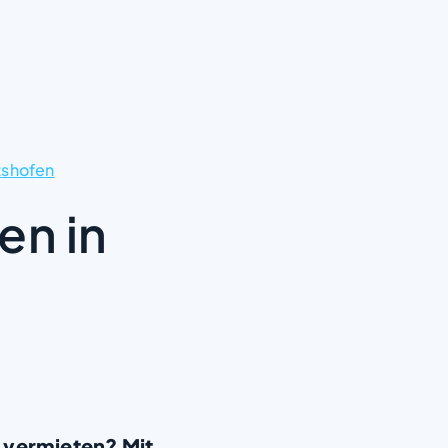
tshofen
en in
 vermieten? Mit