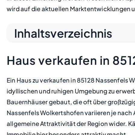
wird auf die aktuellen Marktentwicklungen 
Inhaltsverzeichnis
Haus verkaufen in 85
Ein Haus zu verkaufen in 85128 Nassenfels Wo
idyllischen und ruhigen Umgebung zu erwerb
Bauernhäuser gebaut, die oft über großzügi
Nassenfels Wolkertshofen variieren je nach A
allgemeine Attraktivität der Region wider. 
Immobilie hier besonders attraktiv macht.