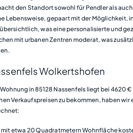
acht den Standort sowohl für Pendler als auch f
 Lebensweise, gepaart mit der Möglichkeit, in
nd übersichtlich, was eine personalisierte und 
ichen mit urbanen Zentren moderat, was zusätzl
hen.
ssenfels Wolkertshofen
e Wohnung in 85128 Nassenfels liegt bei 4620 
hen Verkaufspreisen zu bekommen, haben wir ei
chnet:
mit etwa 20 Quadratmetern Wohnfläche koste