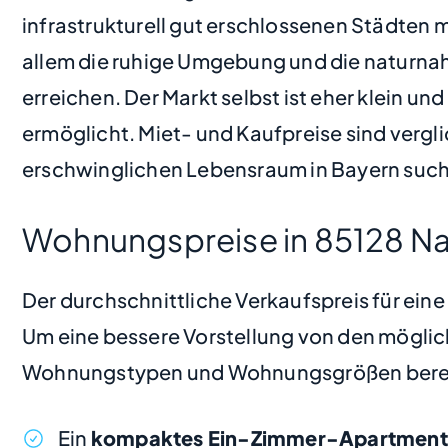
infrastrukturell gut erschlossenen Städten m
allem die ruhige Umgebung und die naturnahe
erreichen. Der Markt selbst ist eher klein u
ermöglicht. Miet- und Kaufpreise sind vergl
erschwinglichen Lebensraum in Bayern suc
Wohnungspreise in 85128 Na
Der durchschnittliche Verkaufspreis für ein
Um eine bessere Vorstellung von den möglic
Wohnungstypen und Wohnungsgrößen bere
Ein
kompaktes Ein-Zimmer-Apartment