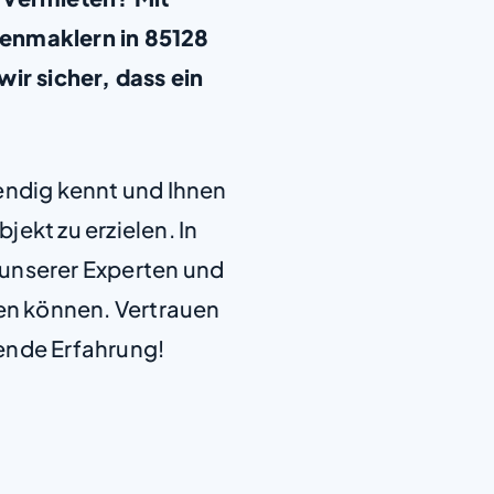
enmaklern in 85128
ir sicher, dass ein
+
−
endig kennt und Ihnen
jekt zu erzielen. In
e unserer Experten und
len können. Vertrauen
ende Erfahrung!