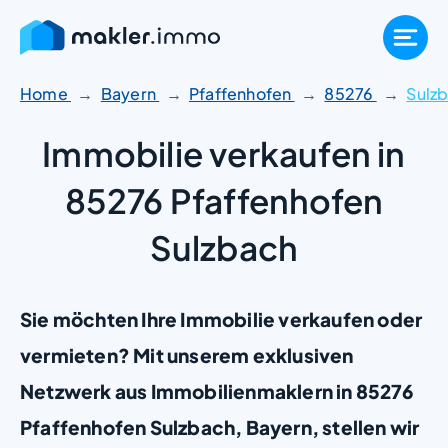
Zum
Inhalt
springen
Home
Bayern
Pfaffenhofen
85276
Sulz
Immobilie verkaufen in
85276 Pfaffenhofen
Sulzbach
Sie möchten Ihre Immobilie verkaufen oder
vermieten? Mit unserem exklusiven
Netzwerk aus Immobilienmaklern in 85276
Pfaffenhofen Sulzbach, Bayern, stellen wir