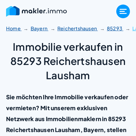
Zum
Inhalt
springen
Home
Bayern
Reichertshausen
85293
L
Immobilie verkaufen in
85293 Reichertshausen
Lausham
Sie möchten Ihre Immobilie verkaufen oder
vermieten? Mit unserem exklusiven
Netzwerk aus Immobilienmaklern in 85293
Reichertshausen Lausham, Bayern, stellen