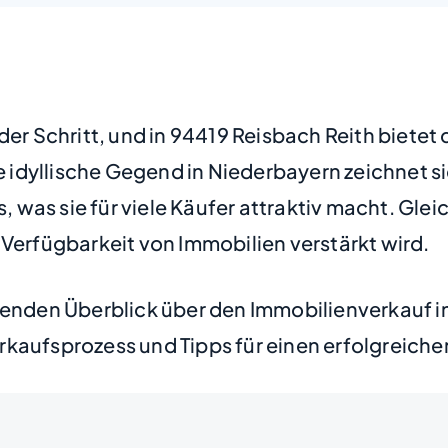
der Schritt, und in 94419 Reisbach Reith biete
idyllische Gegend in Niederbayern zeichnet si
as sie für viele Käufer attraktiv macht. Gleich
 Verfügbarkeit von Immobilien verstärkt wird.
senden Überblick über den Immobilienverkauf in 
kaufsprozess und Tipps für einen erfolgreichen