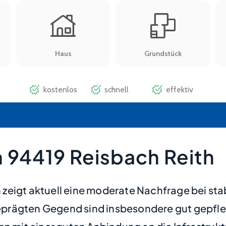
 94419 Reisbach Reith
zeigt aktuell eine moderate Nachfrage bei st
h geprägten Gegend sind insbesondere gut gepf