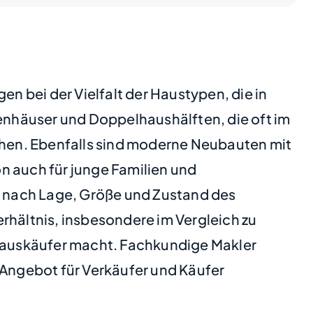
en bei der Vielfalt der Haustypen, die in
ienhäuser und Doppelhaushälften, die oft im
echen. Ebenfalls sind moderne Neubauten mit
n auch für junge Familien und
je nach Lage, Größe und Zustand des
rhältnis, insbesondere im Vergleich zu
 Hauskäufer macht. Fachkundige Makler
Angebot für Verkäufer und Käufer