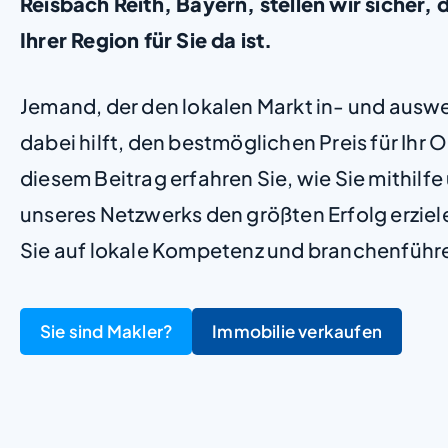
Reisbach Reith, Bayern, stellen wir sicher, d
Ihrer Region für Sie da ist.
Jemand, der den lokalen Markt in- und ausw
dabei hilft, den bestmöglichen Preis für Ihr Ob
diesem Beitrag erfahren Sie, wie Sie mithilf
unseres Netzwerks den größten Erfolg erzie
Sie auf lokale Kompetenz und branchenführ
Sie sind Makler?
Immobilie verkaufen