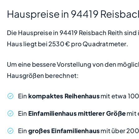
Hauspreise in 94419 Reisbac
Die Hauspreise in 94419 Reisbach Reith sind i
Haus liegt bei 2530 € pro Quadratmeter.
Um eine bessere Vorstellung von den möglic
Hausgrößen berechnet:
Ein
kompaktes Reihenhaus
mit etwa 10
Ein
Einfamilienhaus mittlerer Größe
mit 
Ein
großes Einfamilienhaus
mit über 20