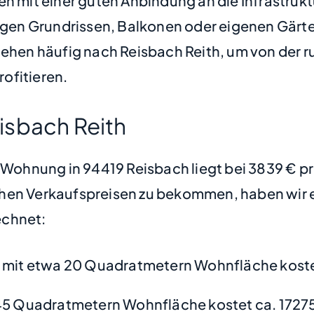
en mit einer guten Anbindung an die Infrastruk
en Grundrissen, Balkonen oder eigenen Gärten
iehen häufig nach Reisbach Reith, um von der r
ofitieren.
isbach Reith
e Wohnung in 94419 Reisbach liegt bei 3839 € 
hen Verkaufspreisen zu bekommen, haben wir ei
chnet:
mit etwa 20 Quadratmetern Wohnfläche koste
45 Quadratmetern Wohnfläche kostet ca. 1727