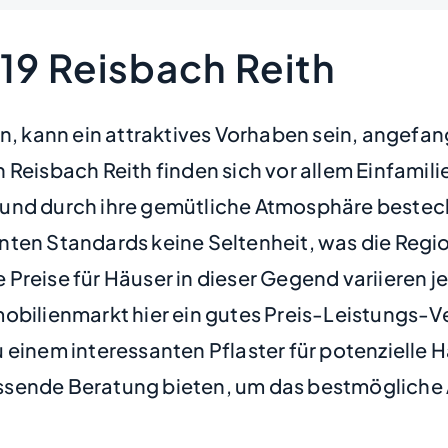
19 Reisbach Reith
n, kann ein attraktives Vorhaben sein, angefang
 Reisbach Reith finden sich vor allem Einfamil
ind und durch ihre gemütliche Atmosphäre best
ten Standards keine Seltenheit, was die Regio
Preise für Häuser in dieser Gegend variieren 
obilienmarkt hier ein gutes Preis-Leistungs-Ve
u einem interessanten Pflaster für potenzielle
ssende Beratung bieten, um das bestmögliche 