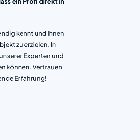
ass ein Profi direkt in
+
endig kennt und Ihnen
−
jekt zu erzielen. In
e unserer Experten und
len können. Vertrauen
ende Erfahrung!