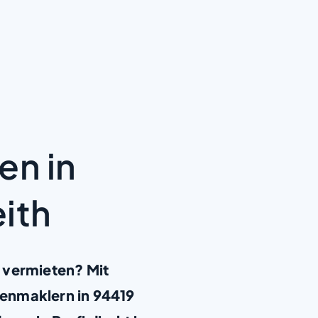
en in
ith
 vermieten? Mit
enmaklern in 94419