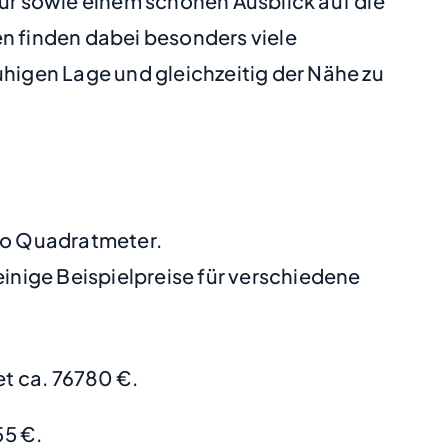
tur sowie einem schönen Ausblick auf die
 finden dabei besonders viele
uhigen Lage und gleichzeitig der Nähe zu
pro Quadratmeter.
nige Beispielpreise für verschiedene
t ca. 76780 €.
55 €.