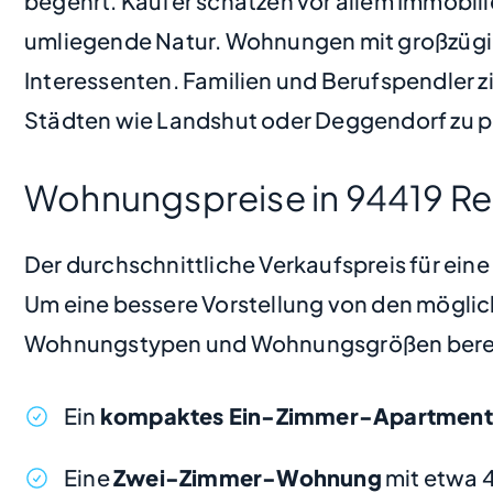
begehrt. Käufer schätzen vor allem Immobili
umliegende Natur. Wohnungen mit großzügig
Interessenten. Familien und Berufspendler z
Städten wie Landshut oder Deggendorf zu pr
Wohnungspreise in 94419 Re
Der durchschnittliche Verkaufspreis für ein
Um eine bessere Vorstellung von den möglic
Wohnungstypen und Wohnungsgrößen bere
Ein
kompaktes Ein-Zimmer-Apartment
Eine
Zwei-Zimmer-Wohnung
mit etwa 