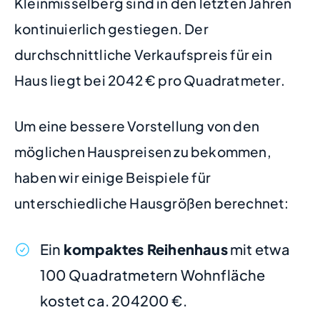
Kleinmisselberg sind in den letzten Jahren
kontinuierlich gestiegen. Der
durchschnittliche Verkaufspreis für ein
Haus liegt bei 2042 € pro Quadratmeter.
Um eine bessere Vorstellung von den
möglichen Hauspreisen zu bekommen,
haben wir einige Beispiele für
unterschiedliche Hausgrößen berechnet:
Ein
kompaktes Reihenhaus
mit etwa
100 Quadratmetern Wohnfläche
kostet ca. 204200 €.