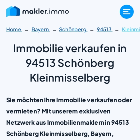
Zum
Inhalt
springen
Home
Bayern
Schönberg
94513
Kleinm
Immobilie verkaufen in
94513 Schönberg
Kleinmisselberg
Sie möchten Ihre Immobilie verkaufen oder
vermieten? Mit unserem exklusiven
Netzwerk aus Immobilienmaklern in 94513
Schönberg Kleinmisselberg, Bayern,