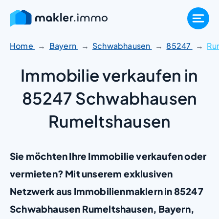
Zum
Inhalt
springen
Home
Bayern
Schwabhausen
85247
Ru
Immobilie verkaufen in
85247 Schwabhausen
Rumeltshausen
Sie möchten Ihre Immobilie verkaufen oder
vermieten? Mit unserem exklusiven
Netzwerk aus Immobilienmaklern in 85247
Schwabhausen Rumeltshausen, Bayern,