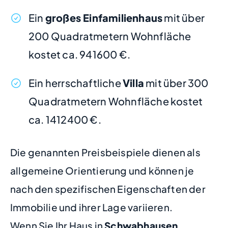
Ein
großes Einfamilienhaus
mit über
200 Quadratmetern Wohnfläche
kostet ca. 941600 €.
Ein herrschaftliche
Villa
mit über 300
Quadratmetern Wohnfläche kostet
ca. 1412400 €.
Die genannten Preisbeispiele dienen als
allgemeine Orientierung und können je
nach den spezifischen Eigenschaften der
Immobilie und ihrer Lage variieren.
Wenn Sie Ihr Haus in
Schwabhausen