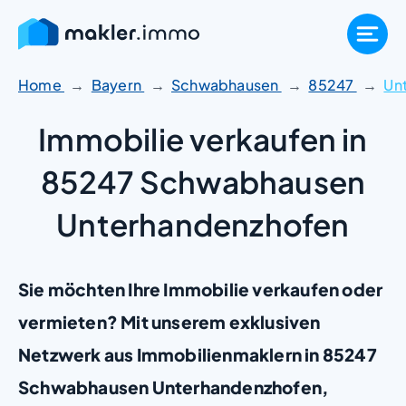
Zum
Inhalt
springen
Home
Bayern
Schwabhausen
85247
Un
Immobilie verkaufen in
85247 Schwabhausen
Unterhandenzhofen
Sie möchten Ihre Immobilie verkaufen oder
vermieten? Mit unserem exklusiven
Netzwerk aus Immobilienmaklern in 85247
Schwabhausen Unterhandenzhofen,