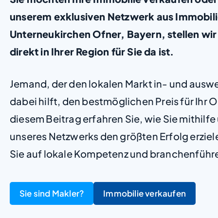
unserem exklusiven Netzwerk aus Immobil
Unterneukirchen Ofner, Bayern, stellen wir 
direkt in Ihrer Region für Sie da ist.
Jemand, der den lokalen Markt in- und ausw
dabei hilft, den bestmöglichen Preis für Ihr Ob
diesem Beitrag erfahren Sie, wie Sie mithilf
unseres Netzwerks den größten Erfolg erzie
Sie auf lokale Kompetenz und branchenführ
Sie sind Makler?
Immobilie verkaufen