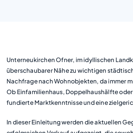
Unterneukirchen Ofner, im idyllischen Landk
überschaubarer Nähe zu wichtigen städtisch
Nachfrage nach Wohnobjekten, da immer mehr
Ob Einfamilienhaus, Doppelhaushälfte oder 
fundierte Marktkenntnisse und eine zielgeri
In dieser Einleitung werden die aktuellen G
erfolgreichen Verkauf aufgezeigt, die sowoh