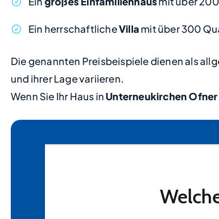
Ein
großes Einfamilienhaus
mit über 20
Ein herrschaftliche
Villa
mit über 300 Qu
Die genannten Preisbeispiele dienen als al
und ihrer Lage variieren.
Wenn Sie Ihr Haus in
Unterneukirchen Ofner