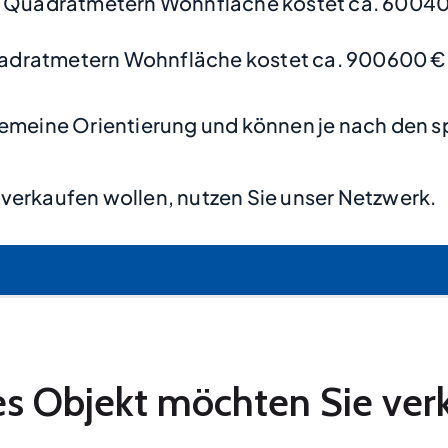
0 Quadratmetern Wohnfläche kostet ca. 60040
adratmetern Wohnfläche kostet ca. 900600 €
lgemeine Orientierung und können je nach den s
verkaufen wollen, nutzen Sie unser Netzwerk.