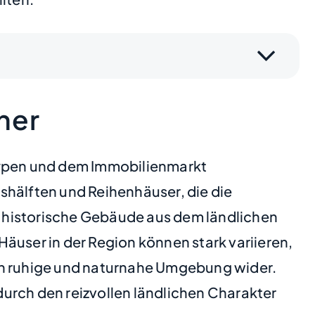
ner
utypen und dem Immobilienmarkt
shälften und Reihenhäuser, die die
 historische Gebäude aus dem ländlichen
 Häuser in der Region können stark variieren,
uch ruhige und naturnahe Umgebung wider.
urch den reizvollen ländlichen Charakter