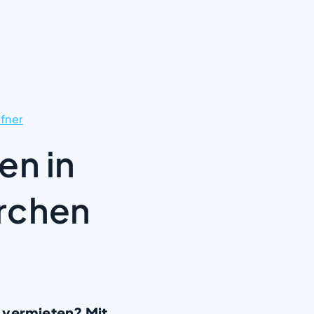
fner
en in
rchen
 vermieten? Mit