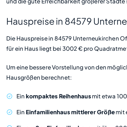
und die gute Erreichbarkeit größerer Städte 
Hauspreise in 84579 Untern
Die Hauspreise in 84579 Unterneukirchen Ofn
für ein Haus liegt bei 3002 € pro Quadratme
Um eine bessere Vorstellung von den möglic
Hausgrößen berechnet:
Ein
kompaktes Reihenhaus
mit etwa 10
Ein
Einfamilienhaus mittlerer Größe
mit 