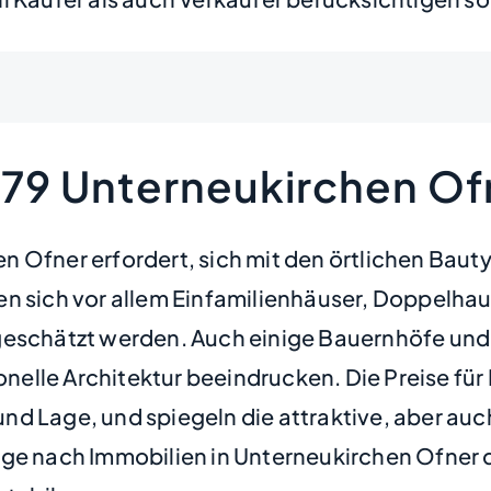
579 Unterneukirchen Of
n Ofner erfordert, sich mit den örtlichen Ba
n sich vor allem Einfamilienhäuser, Doppelhau
 geschätzt werden. Auch einige Bauernhöfe und
onelle Architektur beeindrucken. Die Preise für
nd Lage, und spiegeln die attraktive, aber a
ge nach Immobilien in Unterneukirchen Ofner d