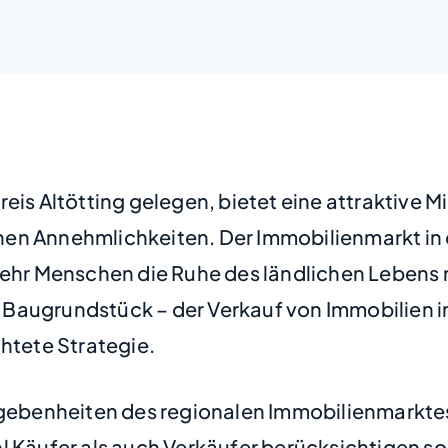
reis Altötting gelegen, bietet eine attraktive
en Annehmlichkeiten. Der Immobilienmarkt in d
 Menschen die Ruhe des ländlichen Lebens mit
Baugrundstück – der Verkauf von Immobilien i
chtete Strategie.
egebenheiten des regionalen Immobilienmarktes
l Käufer als auch Verkäufer berücksichtigen sol