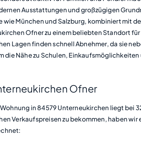
ernen Ausstattungen und großzügigen Grundr
 wie München und Salzburg, kombiniert mit de
ukirchen Ofner zu einem beliebten Standort fü
en Lagen finden schnell Abnehmer, da sie neb
em die Nähe zu Schulen, Einkaufsmöglichkeiten 
terneukirchen Ofner
e Wohnung in 84579 Unterneukirchen liegt bei 
hen Verkaufspreisen zu bekommen, haben wir ei
chnet: