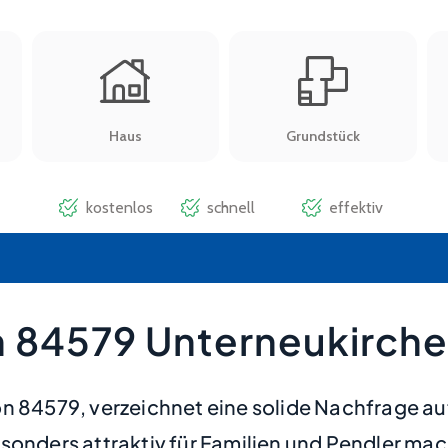
 84579 Unterneukirche
on 84579, verzeichnet eine solide Nachfrage 
sonders attraktiv für Familien und Pendler ma