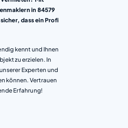
ienmaklern in 84579
sicher, dass ein Profi
+
−
endig kennt und Ihnen
jekt zu erzielen. In
e unserer Experten und
len können. Vertrauen
ende Erfahrung!